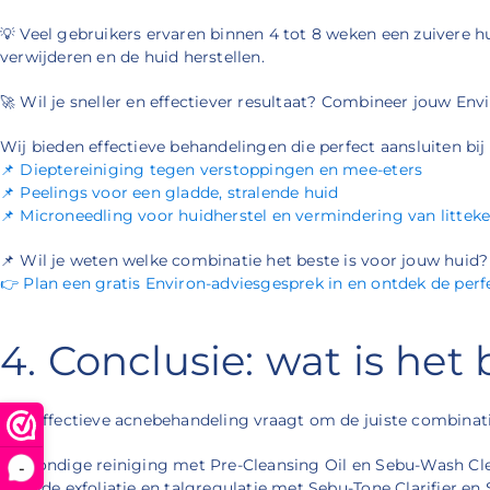
💡 Veel gebruikers ervaren binnen 4 tot 8 weken een zuivere 
verwijderen en de huid herstellen.
🚀 Wil je sneller en effectiever resultaat? Combineer jouw En
Wij bieden effectieve behandelingen die perfect aansluiten bi
📌 Dieptereiniging tegen verstoppingen en mee-eters
📌 Peelings voor een gladde, stralende huid
📌 Microneedling voor huidherstel en vermindering van littek
📌 Wil je weten welke combinatie het beste is voor jouw huid?
👉 Plan een gratis Environ-adviesgesprek in en ontdek de pe
4. Conclusie: wat is he
Een effectieve acnebehandeling vraagt om de juiste combinat
✅ Grondige reiniging met Pre-Cleansing Oil en Sebu-Wash Cle
-
✅ Milde exfoliatie en talgregulatie met Sebu-Tone Clarifier en