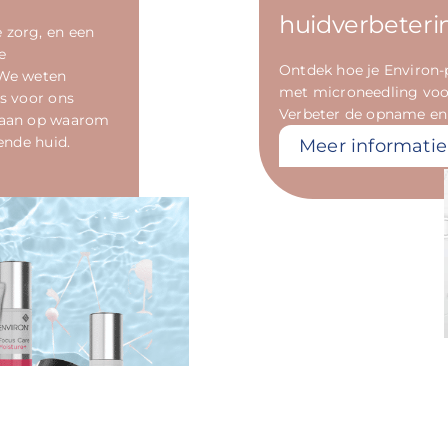
huidverbeteri
 zorg, en een
e
Ontdek hoe je Environ
 We weten
met microneedling voo
is voor ons
Verbeter de opname en
ngaan op waarom
lende huid.
Meer informatie