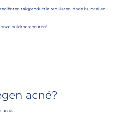
rediënten talgproductie reguleren, dode huidcellen
j onze huidtherapeuten!
tegen acné?
n acné: