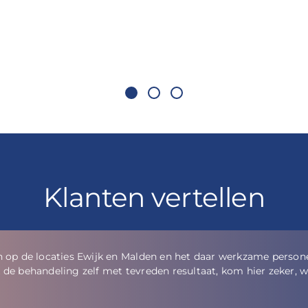
Klanten vertellen
rofessioneel geholpen. Er wordt prima advies gegeven zonder hi