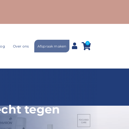
0
Afspraak maken
log
Over ons
écht tegen