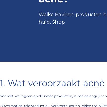
Welke Environ-producten he
huid. Shop
1. Wat veroorzaakt acné
Voordat we ingaan op de beste producten, is het belangrijk om
• Overmatige talgproductie – Verstopte poriën leiden tot puist