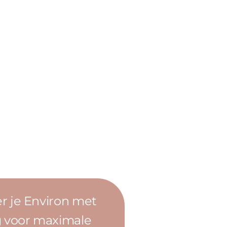
 je Environ met
Welk 
 voor maximale
Ontdek h