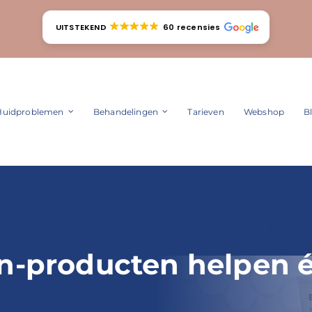
UITSTEKEND
60 recensies
Huidproblemen
Behandelingen
Tarieven
Webshop
B
n-producten helpen 