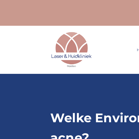
Ga
naar
inhoud
Welke Enviro
acne?