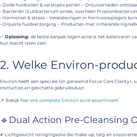
• Dode huidcellen & verstopte poriën – Onzuiverheden ontstaa
• Bacteriën (Cutibacterium acnes, voorheen Propionibacterium
• Hormonen & stress – Veranderingen in hormoonspiegels kun
• Onjuiste huidverzorging – Producten met irriterende ingredi
✅
Oplossing:
de beste aanpak tegen acne is het balanceren va
hun kracht laten zien.
2. Welke Environ-produ
Environ heeft een speciale lijn genaamd Focus Care Clarity+, s
instructies en geschatte gebruiksduur:
📌 Bekijk
hier ons complete Environ acné-assortiment
🔹Dual Action Pre-Cleansing O
✔ Lichtgewicht reinigingsolie die make-up, talg en onzuiverh