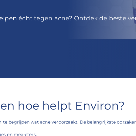
lpen écht tegen acne? Ontdek de beste ver
 en hoe helpt Environ?
 te begrijpen wat acne veroorzaakt. De belangrijkste oorzaken 
jes en mee-eters.