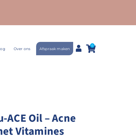
0
Afspraak maken
log
Over ons
-ACE Oil – Acne
met Vitamines