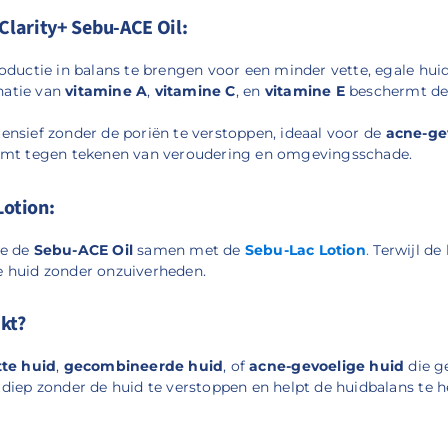
Clarity+ Sebu-ACE Oil:
oductie in balans te brengen voor een minder vette, egale huid
atie van
vitamine A
,
vitamine C
, en
vitamine E
beschermt de 
ensief zonder de poriën te verstoppen, ideaal voor de
acne-ge
mt tegen tekenen van veroudering en omgevingsschade.
Lotion:
je de
Sebu-ACE Oil
samen met de
Sebu-Lac Lotion
.
Terwijl de 
e huid zonder onzuiverheden.
ikt?
tte huid
,
gecombineerde huid
, of
acne-gevoelige huid
die ge
diep zonder de huid te verstoppen en helpt de huidbalans te he