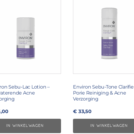
ron Sebu-Lac Lotion –
Environ Sebu-Tone Clarifie
aterende Acne
Porie Reiniging & Acne
orging
Verzorging
,00
€
33,50
IN WINKELWAGEN
IN WINKELWAGEN