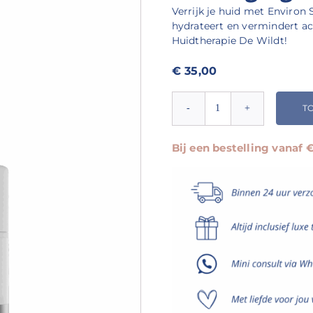
Verrijk je huid met Environ 
hydrateert en vermindert ac
Huidtherapie De Wildt!
€
35,00
T
Environ
Sebu-
ACE
Bij een bestelling vanaf
Oil
-
Acne
Verzorging
met
Vitamines
aantal