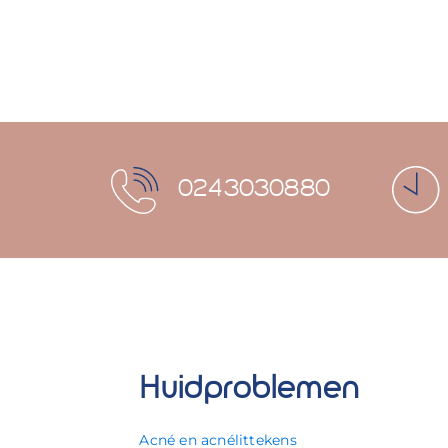
0243030880
Huidproblemen
Acné en acnélittekens