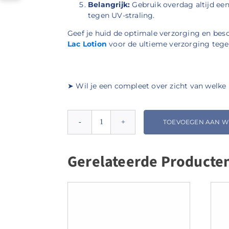
Belangrijk:
Gebruik overdag altijd ee
tegen UV-straling.
Geef je huid de optimale verzorging en be
Lac Lotion
voor de ultieme verzorging tege
➤ Wil je een compleet over zicht van welke 
TOEVOEGEN AAN 
Environ
Sebu-
ACE
Gerelateerde Producte
Oil
-
Acne
Verzorging
met
Vitamines
aantal