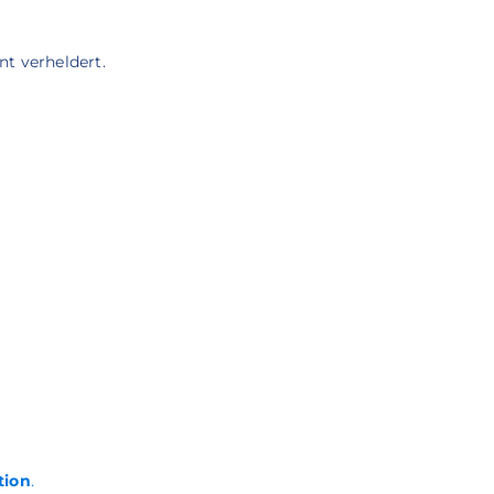
nt verheldert.
tion
.