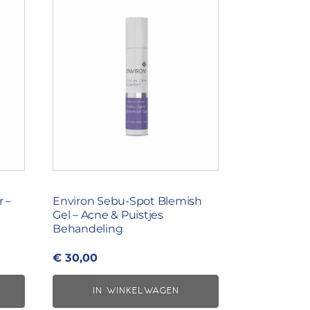
r –
Environ Sebu-Spot Blemish
Gel – Acne & Puistjes
Behandeling
€
30,00
IN WINKELWAGEN