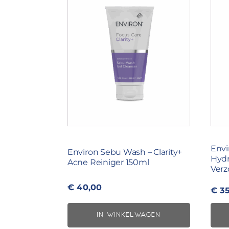
Envi
Environ Sebu Wash – Clarity+
Hydr
Acne Reiniger 150ml
Verz
€
40,00
€
35
IN WINKELWAGEN