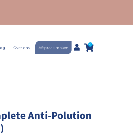
0
Afspraak maken
log
Over ons
plete Anti-Polution
)