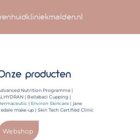
renhuidkliniekmalden.nl
Onze producten
Advanced Nutrition Programme |
LHYDRAN | Bellabaci Cupping |
Dermaceutic
|
Environ Skincare
| jane
redale make-up | Skin Tech Certified Clinic
Webshop