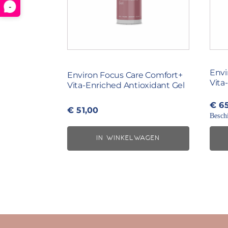
-
Envi
Environ Focus Care Comfort+
Vita
Vita-Enriched Antioxidant Gel
€
65
€
51,00
Beschi
IN WINKELWAGEN