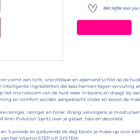
ron vormt een licht, onzichtbaar en ademend schild op de hui
intelligente ingrediënten die beschermen tegen vervuiling en 
gt het microbioom van de huid weer in balans en draagt bij aa
herming en comfort worden aangebracht onder en boven de mak
pre-reiniger, reiniger en toner. Breng vervolgens je moisturi
 Anti-Pollution Spritz over je gelaat, hals en decolleté.
ds en ’s avonds en gedurende de dag boven je make-up voor ext
se van het Vitamin STEP-UP SYSTEM.