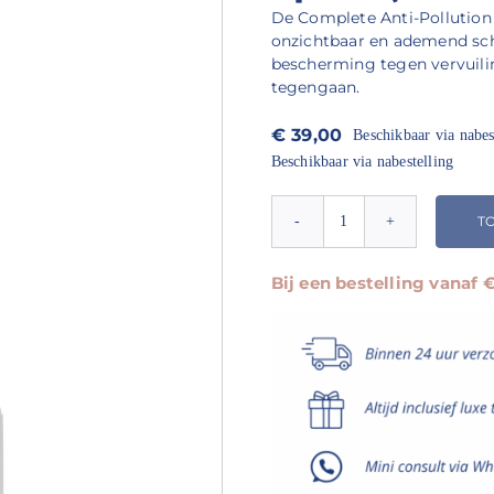
De Complete Anti-Pollution 
onzichtbaar en ademend schi
bescherming tegen vervuilin
tegengaan.
€
39,00
Beschikbaar via nabes
Beschikbaar via nabestelling
T
Environ
Complete
Anti-
Bij een bestelling vanaf
Polution
Spritz
(50
ml)
aantal