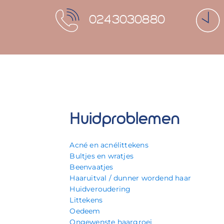
0243030880
Huidproblemen
Acné en acnélittekens
Bultjes en wratjes
Beenvaatjes
Haaruitval / dunner wordend haar
Huidveroudering
Littekens
Oedeem
Ongewenste haargroei