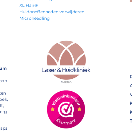
XL Hair®
Huidoneffenheden verwijderen
Microneedling
n
rum
 aan
ten
oek,
t,
Berg
aps