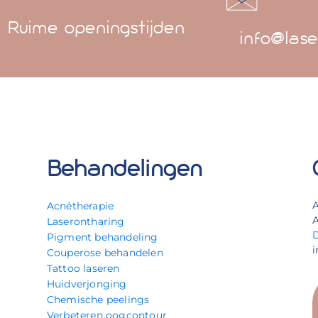
Ruime openingstijden
info@lase
Behandelingen
Acnétherapie
A
Laserontharing
Pigment behandeling
i
Couperose behandelen
Tattoo laseren
Huidverjonging
Chemische peelings
Verbeteren oogcontour