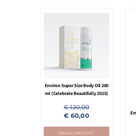
Environ Super Size Body Oil 200
ml (Celebrate Beautifully 2025)
€
120,00
Oorspronkelijke
Huidige
En
€
60,00
prijs
prijs
was:
is:
BEKIJK PRODUCT