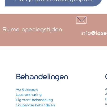
Ruime openingstijden
info@lase
Behandelingen
Acnétherapie
A
Laserontharing
Pigment behandeling
i
Couperose behandelen