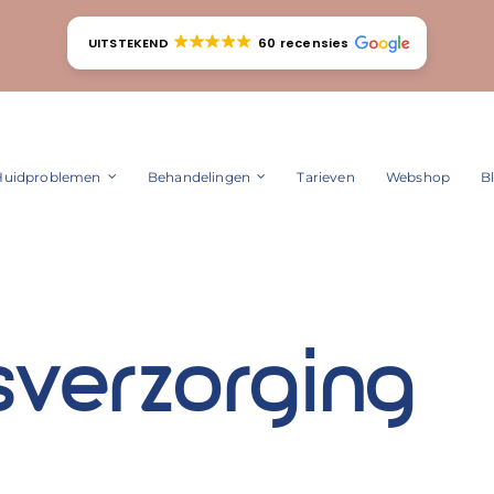
UITSTEKEND
60 recensies
Huidproblemen
Behandelingen
Tarieven
Webshop
B
verzorging