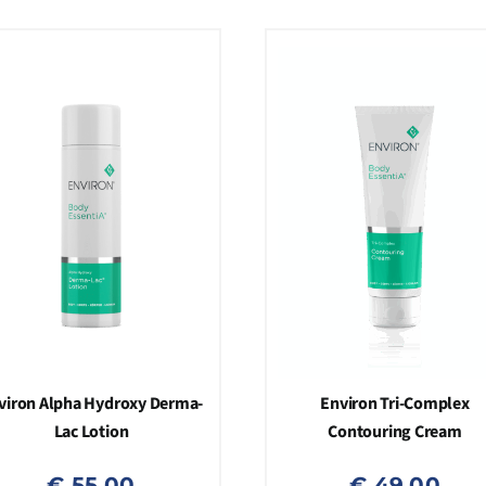
viron Alpha Hydroxy Derma-
Environ Tri-Complex
Lac Lotion
Contouring Cream
€
55,00
€
49,00