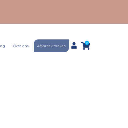
0
Afspraak maken
log
Over ons