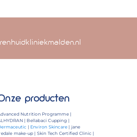
renhuidkliniekmalden.nl
Onze producten
Advanced Nutrition Programme |
LHYDRAN | Bellabaci Cupping |
Dermaceutic
|
Environ Skincare
| jane
redale make-up | Skin Tech Certified Clinic |