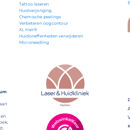
Tattoo laseren
Huidverjonging
Chemische peelings
Verbeteren oogcontour
XL Hair®
Huidoneffenheden verwijderen
Microneedling
n
rum
 aan
ten
oek,
t,