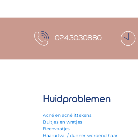
0243030880
Huidproblemen
Acné en acnélittekens
Bultjes en wratjes
Beenvaatjes
Haaruitval / dunner wordend haar