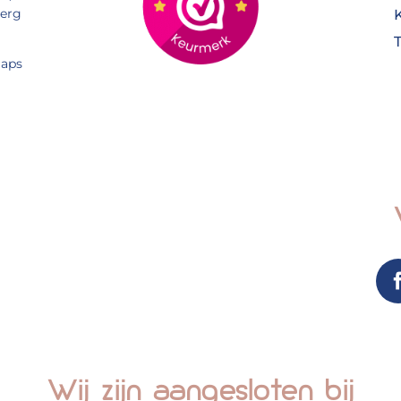
Berg
aps
Wij zijn aangesloten bij