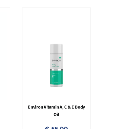
Environ Vitamin A, C & E Body
Oil
€
55,00