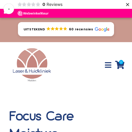
×
0
Reviews
-
Ga
naar
UITSTEKEND
60 recensies
inhoud
0
Toggle
Naviga
Huidproblemen
Behandelingen
Focus Care
Tarieven
Webshop