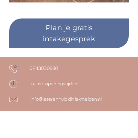
Plan je gratis
intakegesprek
0243030880
Ruime openingstijden
info@laserenhuidkliniekmalden.nl