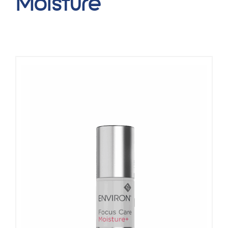
Moisture
Blog
Over ons
Mijn account
Afspraak maken