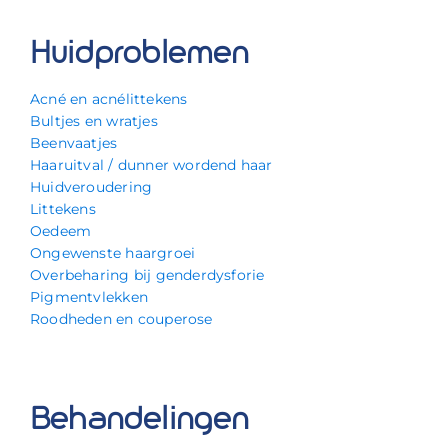
Huidproblemen
Acné en acnélittekens
Bultjes en wratjes
Beenvaatjes
Haaruitval / dunner wordend haar
Huidveroudering
Littekens
Oedeem
Ongewenste haargroei
Overbeharing bij genderdysforie
Pigmentvlekken
Roodheden en couperose
Behandelingen