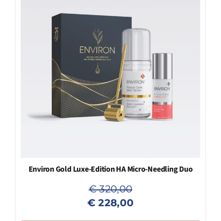
Environ Gold Luxe-Edition HA Micro-Needling Duo
€
320,00
Oorspronkelijke
Huidige
€
228,00
prijs
prijs