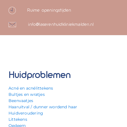
Ruime openingstijden
info@laserenhuidkliniekmalden.nl
Huidproblemen
Acné en acnélittekens
Bultjes en wratjes
Beenvaatjes
Haaruitval / dunner wordend haar
Huidveroudering
Littekens
Oedeem