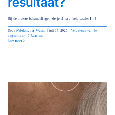
resultaat?
Bij de meeste behandelingen zie je al na enkele sessies [...]
Door
Webdesigner_Wasim
|
juli 17, 2025
|
Verbeteren van de
oogcontour
|
0 Reacties
Lees meer