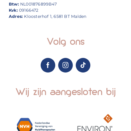
Btw:
NL001876899B47
Kvk:
09166472
Adres:
Kloosterhof 1, 6581 BT Malden
Volg ons
Wij zijn aangesloten bij