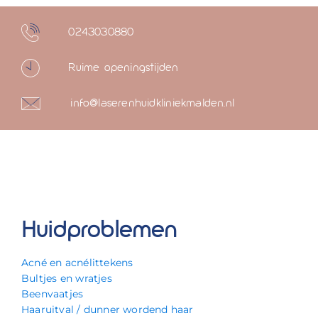
0243030880
Ruime openingstijden
info@laserenhuidkliniekmalden.nl
Huidproblemen
Acné en acnélittekens
Bultjes en wratjes
Beenvaatjes
Haaruitval / dunner wordend haar