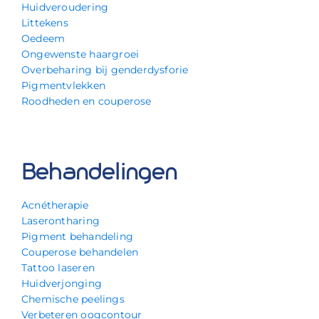
Huidveroudering
Littekens
Oedeem
Ongewenste haargroei
Overbeharing bij genderdysforie
Pigmentvlekken
Roodheden en couperose
Behandelingen
Acnétherapie
Laserontharing
Pigment behandeling
Couperose behandelen
Tattoo laseren
Huidverjonging
Chemische peelings
Verbeteren oogcontour