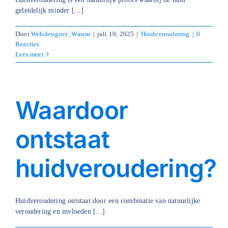
geleidelijk minder [...]
Blog
Door
Webdesigner_Wasim
|
juli 10, 2025
|
Huidveroudering
|
0
Reacties
Over ons
Lees meer
Mijn account
Afspraak maken
Waardoor
ontstaat
huidveroudering?
Huidveroudering ontstaat door een combinatie van natuurlijke
veroudering en invloeden [...]