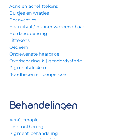
Acné en acnélittekens
Bultjes en wratjes
Beenvaatjes
Haaruitval / dunner wordend haar
Huidveroudering
Littekens
Oedeem
Ongewenste haargroei
Overbeharing bij genderdysforie
Pigmentvlekken
Roodheden en couperose
Behandelingen
Acnétherapie
Laserontharing
Pigment behandeling