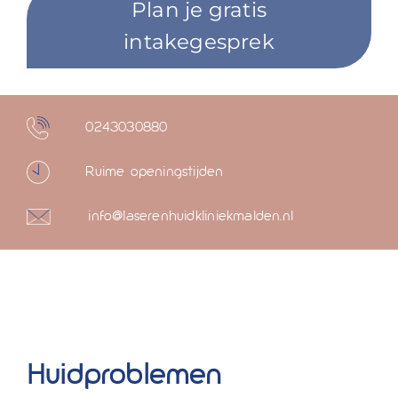
Plan je gratis
intakegesprek
0243030880
Ruime openingstijden
info@laserenhuidkliniekmalden.nl
Huidproblemen