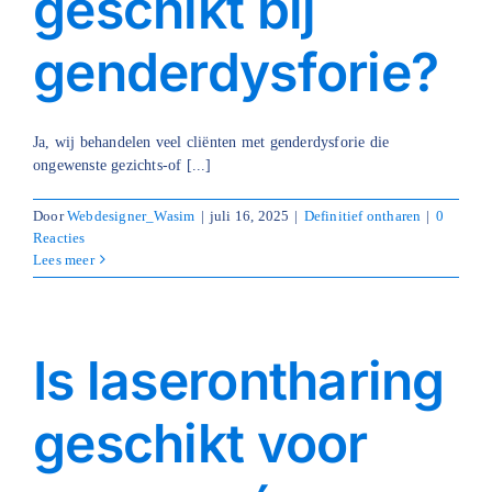
geschikt bij
genderdysforie?
Ja, wij behandelen veel cliënten met genderdysforie die
ongewenste gezichts-of [...]
Door
Webdesigner_Wasim
|
juli 16, 2025
|
Definitief ontharen
|
0
Reacties
Lees meer
Is laserontharing
geschikt voor