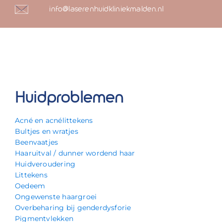
info@laserenhuidkliniekmalden.nl
Huidproblemen
Acné en acnélittekens
Bultjes en wratjes
Beenvaatjes
Haaruitval / dunner wordend haar
Huidveroudering
Littekens
Oedeem
Ongewenste haargroei
Overbeharing bij genderdysforie
Pigmentvlekken