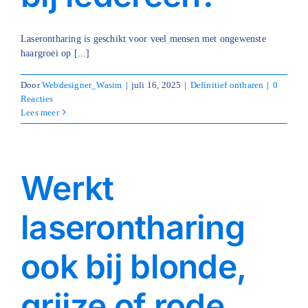
Blog
Laserontharing is geschikt voor veel mensen met ongewenste
haargroei op [...]
Over ons
Door
Webdesigner_Wasim
|
juli 16, 2025
|
Definitief ontharen
|
0
Mijn account
Reacties
Lees meer
Afspraak maken
Werkt
laserontharing
ook bij blonde,
grijze of rode