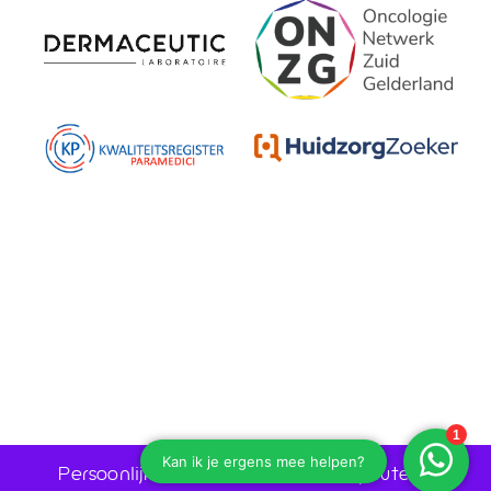
Persoonlijk advies door huidtherapeuten •