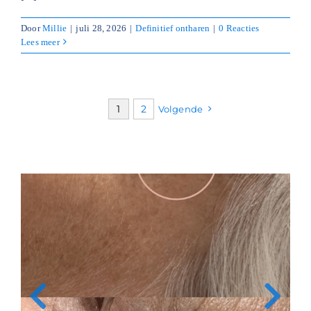
Door
Millie
|
juli 28, 2026
|
Definitief ontharen
|
0 Reacties
Lees meer
1
2
Volgende