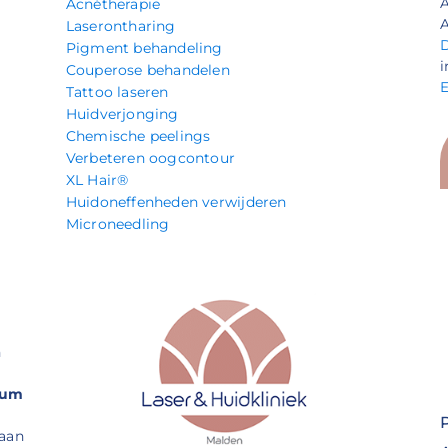
Acnétherapie
A
Laserontharing
Pigment behandeling
i
Couperose behandelen
Tattoo laseren
Huidverjonging
Chemische peelings
Verbeteren oogcontour
XL Hair®
Huidoneffenheden verwijderen
Microneedling
n
rum
 aan