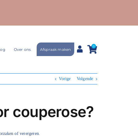
0
Afspraak maken
log
Over ons
Vorige
Volgende
or couperose?
orzaken of verergeren.