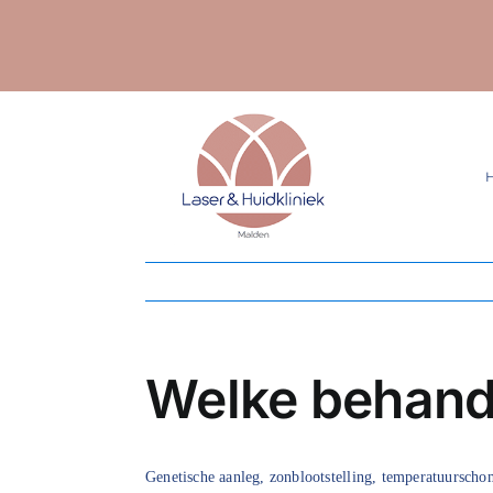
Ga
naar
inhoud
Welke behande
Genetische aanleg, zonblootstelling, temperatuurscho