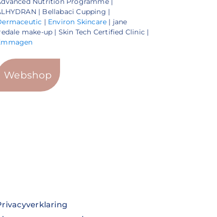
Advanced Nutrition Programme |
LHYDRAN | Bellabaci Cupping |
Dermaceutic
|
Environ Skincare
| jane
redale make-up | Skin Tech Certified Clinic |
Emmagen
Webshop
Privacyverklaring