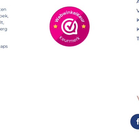
ten
oek,
t,
Berg
aps