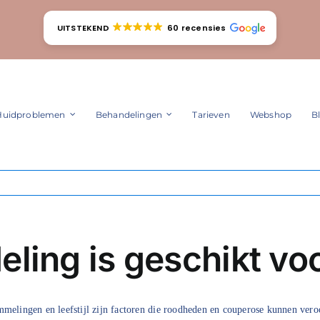
UITSTEKEND
60 recensies
Huidproblemen
Behandelingen
Tarieven
Webshop
B
ling is geschikt vo
mmelingen en leefstijl zijn factoren die roodheden en couperose kunnen vero