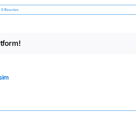
0 Reacties
atform!
sim