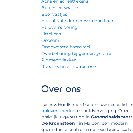
Acné en acnélittekens
Bultjes en wratjes
Beenvaatjes
Haaruitval / dunner wordend haar
Huidveroudering
Littekens
Oedeem
Ongewenste haargroei
Overbeharing bij genderdysforie
Pigmentvlekken
Roodheden en couperose
Over ons
Laser & Huidkliniek Malden, uw specialist i
huidverbetering
en huidverzorging. Onze
praktijk is gevestigd in
Gezondheidscent
De Kroonsteen 1
in Malden, een modern
gezondheidscentrum met een breed scala