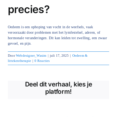
precies?
Blog
Over ons
Oedeem is een ophoping van vocht in de weefsels, vaak
veroorzaakt door problemen met het lymfestelsel, aderen, of
Mijn account
hormonale veranderingen. Dit kan leiden tot zwelling, een zwaar
gevoel, en pijn.
Afspraak maken
Door
Webdesigner_Wasim
|
juli 17, 2025
|
Oedeem &
littekentherapie
|
0 Reacties
Deel dit verhaal, kies je
platform!