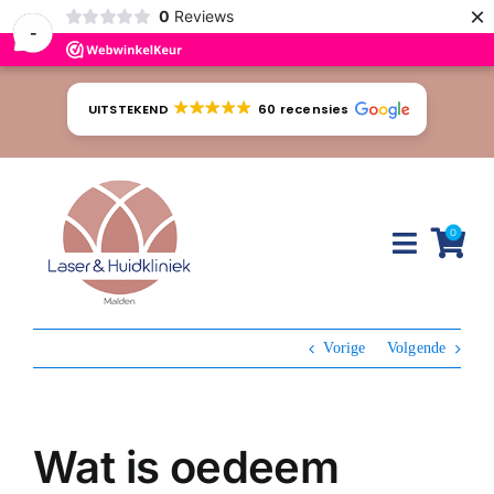
×
0
Reviews
-
Ga
naar
UITSTEKEND
60 recensies
inhoud
0
Toggle
Naviga
Huidproblemen
Vorige
Volgende
Behandelingen
Tarieven
Wat is oedeem
Webshop