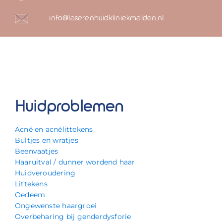
info@laserenhuidkliniekmalden.nl
Huidproblemen
Acné en acnélittekens
Bultjes en wratjes
Beenvaatjes
Haaruitval / dunner wordend haar
Huidveroudering
Littekens
Oedeem
Ongewenste haargroei
Overbeharing bij genderdysforie