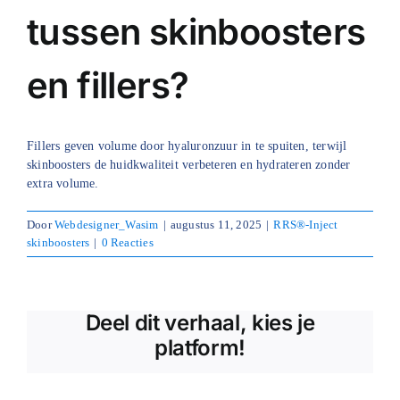
tussen skinboosters
Blog
en fillers?
Over ons
Mijn account
Fillers geven volume door hyaluronzuur in te spuiten, terwijl
Afspraak maken
skinboosters de huidkwaliteit verbeteren en hydrateren zonder
extra volume.
Door
Webdesigner_Wasim
|
augustus 11, 2025
|
RRS®-Inject
skinboosters
|
0 Reacties
Deel dit verhaal, kies je
platform!