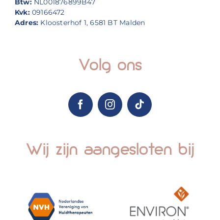
Btw:
NL001876899B47
Kvk:
09166472
Adres:
Kloosterhof 1, 6581 BT Malden
Volg ons
Wij zijn aangesloten bij