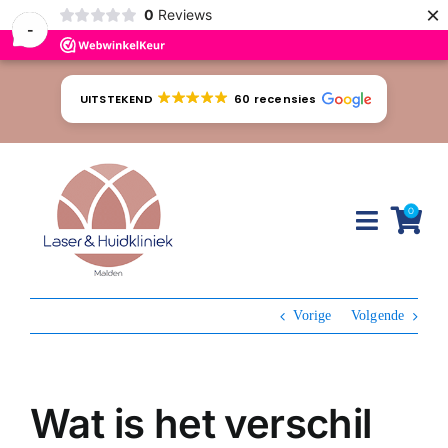
×
0
Reviews
-
Ga
naar
UITSTEKEND
60 recensies
inhoud
0
Toggle
Naviga
Huidproblemen
Vorige
Volgende
Behandelingen
Tarieven
Wat is het verschil
Webshop