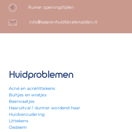
Ruime openingstijden
info@laserenhuidkliniekmalden.nl
Huidproblemen
Acné en acnélittekens
Bultjes en wratjes
Beenvaatjes
Haaruitval / dunner wordend haar
Huidveroudering
Littekens
Oedeem