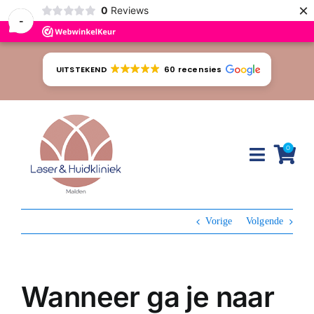
×
0
Reviews
-
Ga
naar
UITSTEKEND
60 recensies
inhoud
0
Toggle
Naviga
Huidproblemen
Vorige
Volgende
Behandelingen
Tarieven
Wanneer ga je naar
Webshop