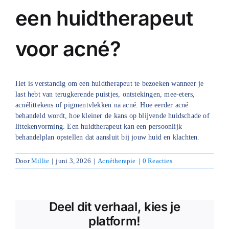
een huidtherapeut
Blog
voor acné?
Over ons
Mijn account
Het is verstandig om een huidtherapeut te bezoeken wanneer je
Afspraak maken
last hebt van terugkerende puistjes, ontstekingen, mee-eters,
acnélittekens of pigmentvlekken na acné. Hoe eerder acné
behandeld wordt, hoe kleiner de kans op blijvende huidschade of
littekenvorming. Een huidtherapeut kan een persoonlijk
behandelplan opstellen dat aansluit bij jouw huid en klachten.
Door
Millie
|
juni 3, 2026
|
Acnétherapie
|
0 Reacties
Deel dit verhaal, kies je
platform!