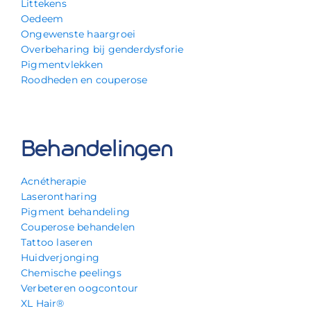
Littekens
Oedeem
Ongewenste haargroei
Overbeharing bij genderdysforie
Pigmentvlekken
Roodheden en couperose
Behandelingen
Acnétherapie
Laserontharing
Pigment behandeling
Couperose behandelen
Tattoo laseren
Huidverjonging
Chemische peelings
Verbeteren oogcontour
XL Hair®