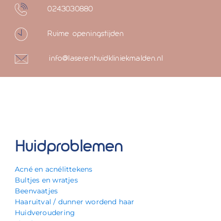
0243030880
Ruime openingstijden
info@laserenhuidkliniekmalden.nl
Huidproblemen
Acné en acnélittekens
Bultjes en wratjes
Beenvaatjes
Haaruitval / dunner wordend haar
Huidveroudering