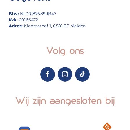
Btw:
NL001876899B47
Kvk:
09166472
Adres:
Kloosterhof 1, 6581 BT Malden
Volg ons
Wij zijn aangesloten bij