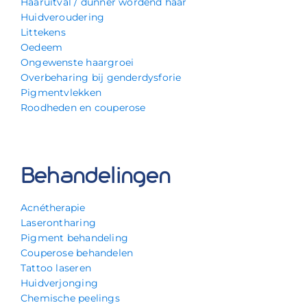
Haaruitval / dunner wordend haar
Huidveroudering
Littekens
Oedeem
Ongewenste haargroei
Overbeharing bij genderdysforie
Pigmentvlekken
Roodheden en couperose
Behandelingen
Acnétherapie
Laserontharing
Pigment behandeling
Couperose behandelen
Tattoo laseren
Huidverjonging
Chemische peelings