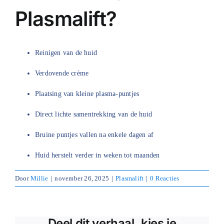
Plasmalift?
Blog
Over ons
Reinigen van de huid
Mijn account
Verdovende crème
Afspraak maken
Plaatsing van kleine plasma-puntjes
Direct lichte samentrekking van de huid
Bruine puntjes vallen na enkele dagen af
Huid herstelt verder in weken tot maanden
Door
Millie
|
november 26, 2025
|
Plasmalift
|
0 Reacties
Deel dit verhaal, kies je