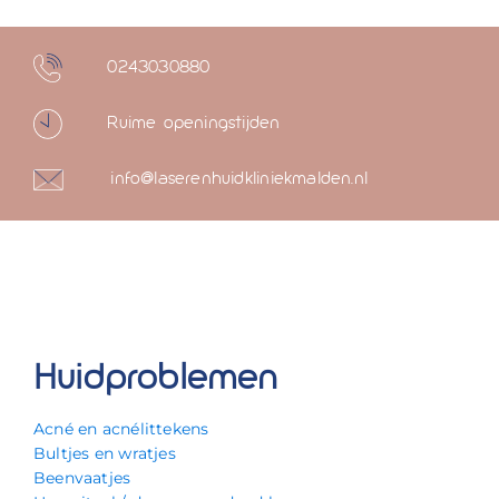
0243030880
Ruime openingstijden
info@laserenhuidkliniekmalden.nl
Huidproblemen
Acné en acnélittekens
Bultjes en wratjes
Beenvaatjes