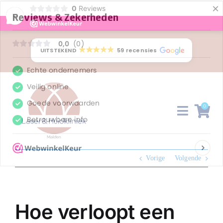
×
0
Reviews
-
Ga
naar
UITSTEKEND
59 recensies
inhoud
0
Toggle
Naviga
Huidproblemen
Vorige
Volgende
Behandelingen
Tarieven
Hoe verloopt een
Webshop