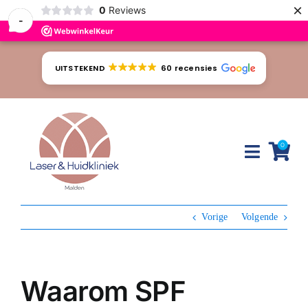
×
0
Reviews
-
Ga
naar
UITSTEKEND
60 recensies
inhoud
0
Toggle
Naviga
Huidproblemen
Vorige
Volgende
Behandelingen
Tarieven
Waarom SPF
Webshop