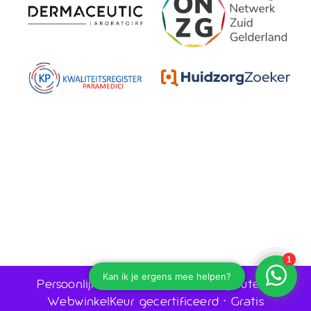
Persoonlijk advies door huidtherapeuten •
WebwinkelKeur gecertificeerd • Gratis