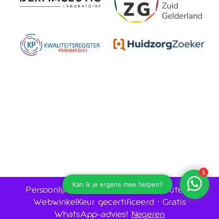
Persoonlijk advies door huidtherapeuten •
WebwinkelKeur gecertificeerd • Gratis
WhatsApp-advies!
Negeren