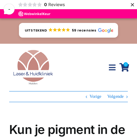
×
0
Reviews
-
Ga
naar
UITSTEKEND
59 recensies
inhoud
0
Toggle
Naviga
Huidproblemen
Vorige
Volgende
Behandelingen
Tarieven
Kun je pigment in de
Webshop