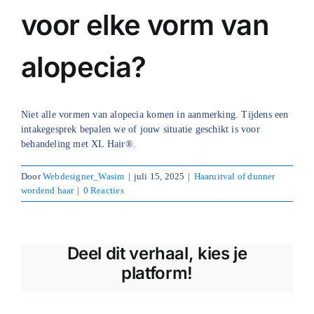
voor elke vorm van
Blog
alopecia?
Over ons
Mijn account
Niet alle vormen van alopecia komen in aanmerking. Tijdens een
Afspraak maken
intakegesprek bepalen we of jouw situatie geschikt is voor
behandeling met XL Hair®.
Door
Webdesigner_Wasim
|
juli 15, 2025
|
Haaruitval of dunner
wordend haar
|
0 Reacties
Deel dit verhaal, kies je
platform!