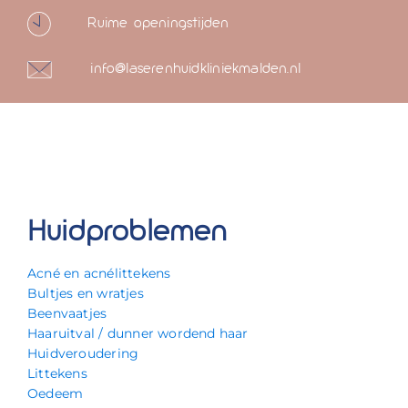
Ruime openingstijden
info@laserenhuidkliniekmalden.nl
Huidproblemen
Acné en acnélittekens
Bultjes en wratjes
Beenvaatjes
Haaruitval / dunner wordend haar
Huidveroudering
Littekens
Oedeem