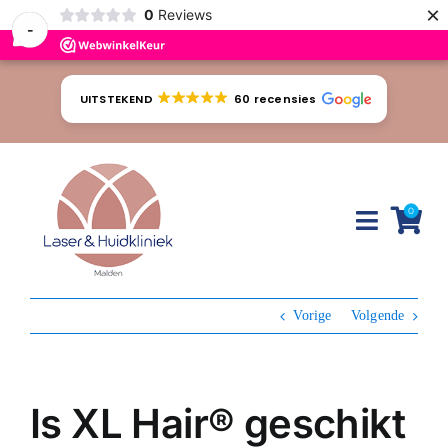
×
0
Reviews
-
Ga
naar
UITSTEKEND
60 recensies
inhoud
0
Toggle
Naviga
Huidproblemen
Vorige
Volgende
Behandelingen
Tarieven
Is XL Hair® geschikt
Webshop