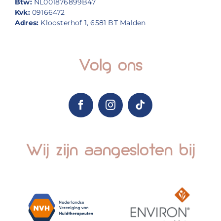
Btw:
NL001876899B47
Kvk:
09166472
Adres:
Kloosterhof 1, 6581 BT Malden
Volg ons
Wij zijn aangesloten bij