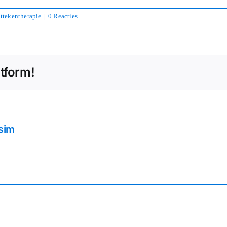
ttekentherapie
|
0 Reacties
atform!
sim