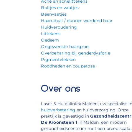
Acné en acnélittekens
Bultjes en wratjes
Beenvaatjes
Haaruitval / dunner wordend haar
Huidveroudering
Littekens
Oedeem
Ongewenste haargroei
Overbeharing bij genderdysforie
Pigmentvlekken
Roodheden en couperose
Over ons
Laser & Huidkliniek Malden, uw specialist i
huidverbetering
en huidverzorging. Onze
praktijk is gevestigd in
Gezondheidscent
De Kroonsteen 1
in Malden, een modern
gezondheidscentrum met een breed scala