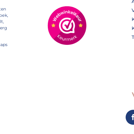
ten
oek,
t,
Berg
aps