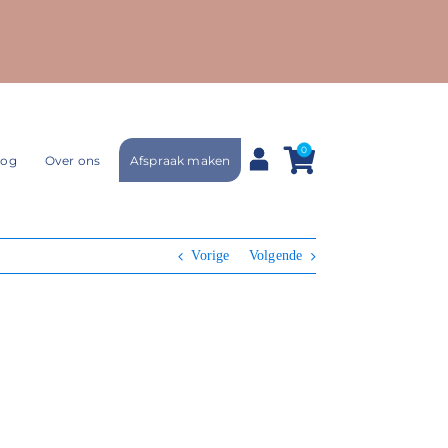
0
Afspraak maken
log
Over ons
Vorige
Volgende