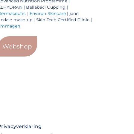
Advanced Nutrition Programme |
LHYDRAN | Bellabaci Cupping |
Dermaceutic
|
Environ Skincare
| jane
redale make-up | Skin Tech Certified Clinic |
Emmagen
Webshop
Privacyverklaring