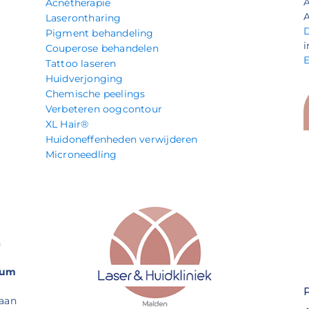
Acnétherapie
A
Laserontharing
Pigment behandeling
i
Couperose behandelen
Tattoo laseren
Huidverjonging
Chemische peelings
Verbeteren oogcontour
XL Hair®
Huidoneffenheden verwijderen
Microneedling
n
rum
 aan