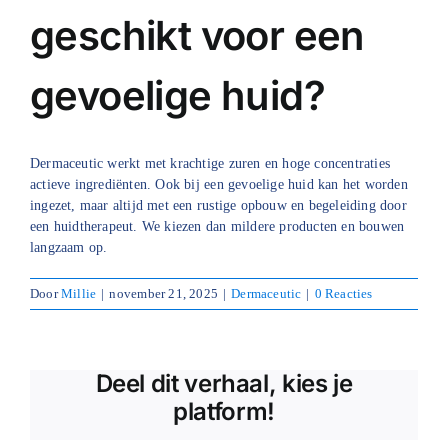
geschikt voor een
Blog
gevoelige huid?
Over ons
Mijn account
Dermaceutic werkt met krachtige zuren en hoge concentraties
Afspraak maken
actieve ingrediënten. Ook bij een gevoelige huid kan het worden
ingezet, maar altijd met een rustige opbouw en begeleiding door
een huidtherapeut. We kiezen dan mildere producten en bouwen
langzaam op.
Door
Millie
|
november 21, 2025
|
Dermaceutic
|
0 Reacties
Deel dit verhaal, kies je
platform!