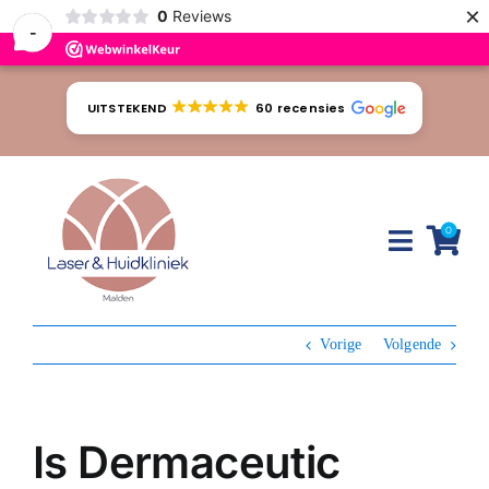
×
0
Reviews
-
Ga
naar
UITSTEKEND
60 recensies
inhoud
0
Toggle
Naviga
Huidproblemen
Vorige
Volgende
Behandelingen
Tarieven
Is Dermaceutic
Webshop