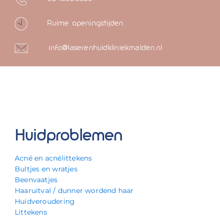
Ruime openingstijden
info@laserenhuidkliniekmalden.nl
Huidproblemen
Acné en acnélittekens
Bultjes en wratjes
Beenvaatjes
Haaruitval / dunner wordend haar
Huidveroudering
Littekens