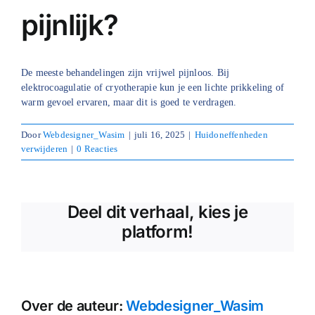
pijnlijk?
Blog
Over ons
De meeste behandelingen zijn vrijwel pijnloos. Bij
elektrocoagulatie of cryotherapie kun je een lichte prikkeling of
Mijn account
warm gevoel ervaren, maar dit is goed te verdragen.
Afspraak maken
Door
Webdesigner_Wasim
|
juli 16, 2025
|
Huidoneffenheden
verwijderen
|
0 Reacties
Deel dit verhaal, kies je
platform!
Over de auteur:
Webdesigner_Wasim