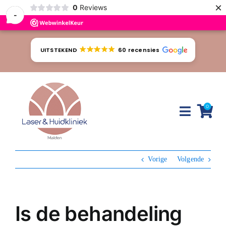
×
0
Reviews
-
Ga
naar
UITSTEKEND
60 recensies
inhoud
0
Toggle
Naviga
Huidproblemen
Vorige
Volgende
Behandelingen
Tarieven
Is de behandeling
Webshop