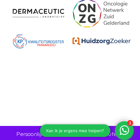
Persoonlijk advies door huidtherapeuten •