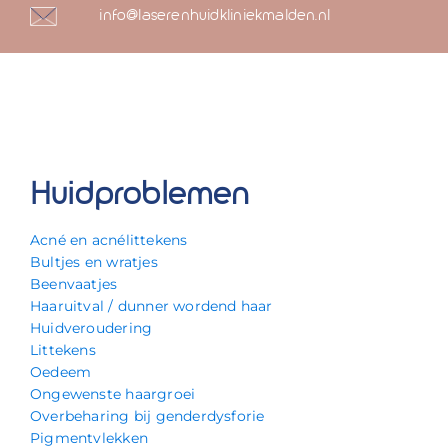
info@laserenhuidkliniekmalden.nl
Huidproblemen
Acné en acnélittekens
Bultjes en wratjes
Beenvaatjes
Haaruitval / dunner wordend haar
Huidveroudering
Littekens
Oedeem
Ongewenste haargroei
Overbeharing bij genderdysforie
Pigmentvlekken