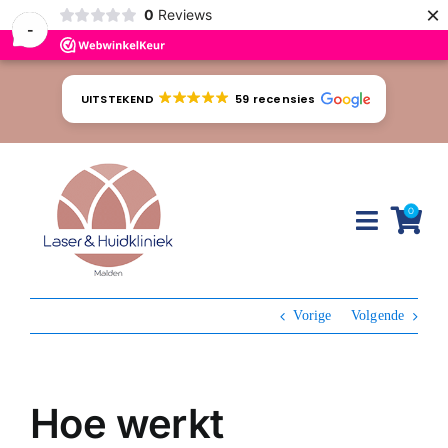
×
0
Reviews
-
Ga
naar
UITSTEKEND
59 recensies
inhoud
0
Toggle
Naviga
Huidproblemen
Vorige
Volgende
Behandelingen
Tarieven
Hoe werkt
Webshop