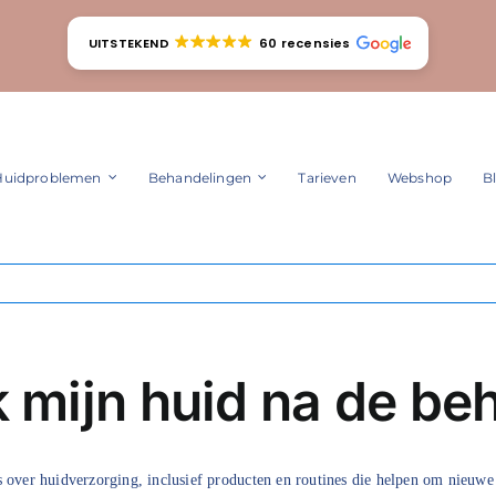
UITSTEKEND
60 recensies
Huidproblemen
Behandelingen
Tarieven
Webshop
B
k mijn huid na de be
s over huidverzorging, inclusief producten en routines die helpen om nieuw