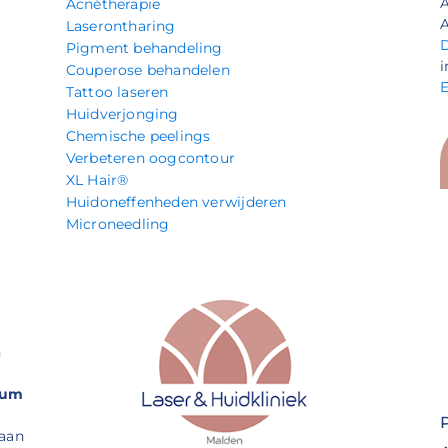
Acnétherapie
A
Laserontharing
Pigment behandeling
i
Couperose behandelen
Tattoo laseren
Huidverjonging
Chemische peelings
Verbeteren oogcontour
XL Hair®
Huidoneffenheden verwijderen
Microneedling
n
rum
 aan