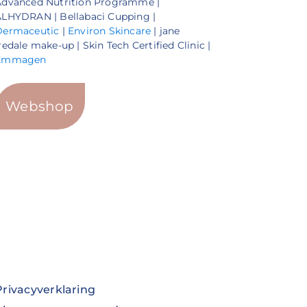
Advanced Nutrition Programme |
LHYDRAN | Bellabaci Cupping |
Dermaceutic
|
Environ Skincare
| jane
redale make-up | Skin Tech Certified Clinic |
Emmagen
Webshop
Privacyverklaring