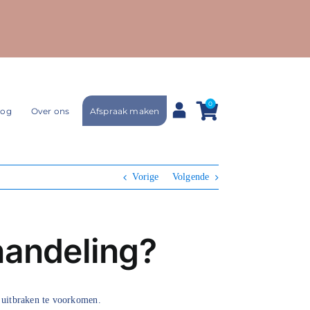
0
Afspraak maken
log
Over ons
Vorige
Volgende
handeling?
e uitbraken te voorkomen.