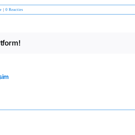
e
|
0 Reacties
atform!
sim