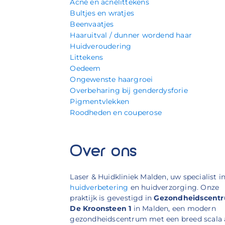
Acné en acnélittekens
Bultjes en wratjes
Beenvaatjes
Haaruitval / dunner wordend haar
Huidveroudering
Littekens
Oedeem
Ongewenste haargroei
Overbeharing bij genderdysforie
Pigmentvlekken
Roodheden en couperose
Over ons
Laser & Huidkliniek Malden, uw specialist i
huidverbetering
en huidverzorging. Onze
praktijk is gevestigd in
Gezondheidscent
De Kroonsteen 1
in Malden, een modern
gezondheidscentrum met een breed scala