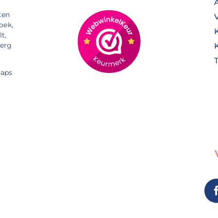
ten
oek,
t,
Berg
aps