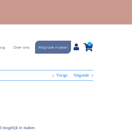
0
Afspraak maken
log
Over ons
Vorige
Volgende
ad mogelijk te maken.