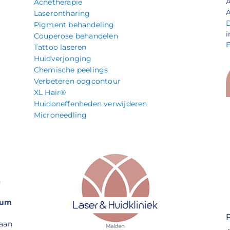
Acnétherapie
A
Laserontharing
Pigment behandeling
i
Couperose behandelen
Tattoo laseren
Huidverjonging
Chemische peelings
Verbeteren oogcontour
XL Hair®
Huidoneffenheden verwijderen
Microneedling
n
rum
 aan