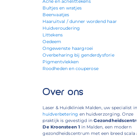
Acné en acnélittekens
Bultjes en wratjes
Beenvaatjes
Haaruitval / dunner wordend haar
Huidveroudering
Littekens
Oedeem
Ongewenste haargroei
Overbeharing bij genderdysforie
Pigmentvlekken
Roodheden en couperose
Over ons
Laser & Huidkliniek Malden, uw specialist i
huidverbetering
en huidverzorging. Onze
praktijk is gevestigd in
Gezondheidscent
De Kroonsteen 1
in Malden, een modern
gezondheidscentrum met een breed scala