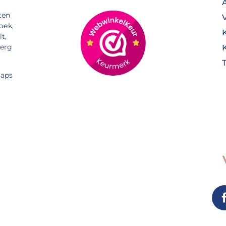
ten
oek,
t,
Berg
aps