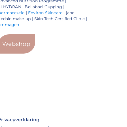
Advanced Nutrition Programme |
LHYDRAN | Bellabaci Cupping |
Dermaceutic
|
Environ Skincare
| jane
redale make-up | Skin Tech Certified Clinic |
Emmagen
Webshop
Privacyverklaring