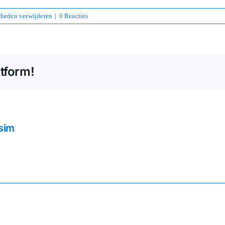
heden verwijderen
|
0 Reacties
atform!
sim