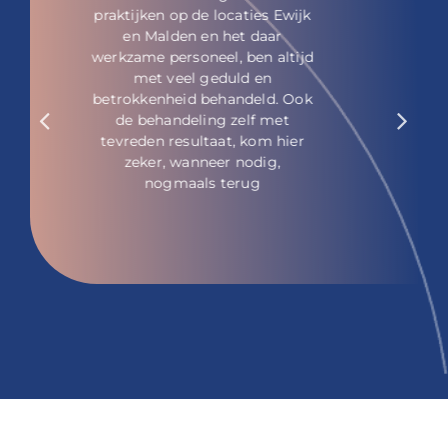
professioneel geholpen. Er
wordt prima advies gegeven
zonder hierbij opdringerig te
zijn.