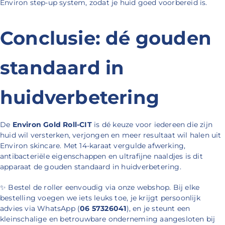
Environ step-up system, zodat je huid goed voorbereid is.
Conclusie: dé gouden
standaard in
huidverbetering
De
Environ Gold Roll-CIT
is dé keuze voor iedereen die zijn
huid wil versterken, verjongen en meer resultaat wil halen uit
Environ skincare. Met 14-karaat vergulde afwerking,
antibacteriële eigenschappen en ultrafijne naaldjes is dit
apparaat de gouden standaard in huidverbetering.
✨
Bestel de roller eenvoudig via onze webshop. Bij elke
bestelling voegen we iets leuks toe, je krijgt persoonlijk
advies via WhatsApp (
06 57326041
), en je steunt een
kleinschalige en betrouwbare onderneming aangesloten bij