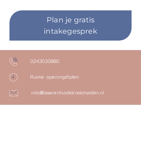
Plan je gratis
intakegesprek
0243030880
Ruime openingstijden
info@laserenhuidkliniekmalden.nl