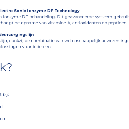
 Electro-Sonic Ionzyme DF Technology
on Ionzyme DF behandeling. Dit geavanceerde systeem gebrui
verhoogt de opname van vitamine A, antioxidanten en peptiden,
dverzorgingslijn
lijn, dankzij de combinatie van wetenschappelijk bewezen ing
lossingen voor iedereen.
ek?
 bij:
id
den