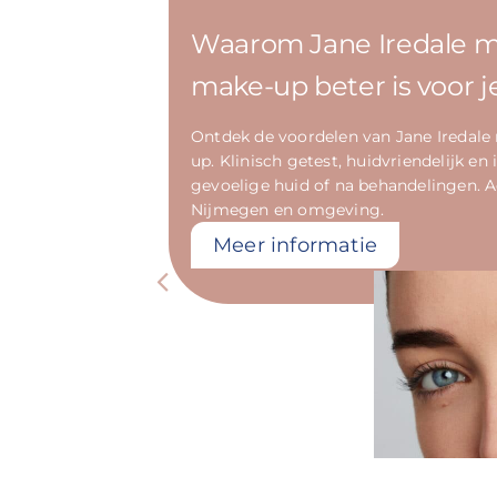
Waarom Jane Iredale m
make-up beter is voor j
Ontdek de voordelen van Jane Iredale
up. Klinisch getest, huidvriendelijk en 
gevoelige huid of na behandelingen. A
Nijmegen en omgeving.
Meer informatie