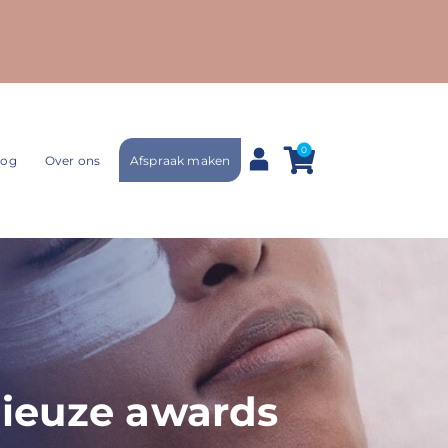
0
Afspraak maken
log
Over ons
gieuze awards