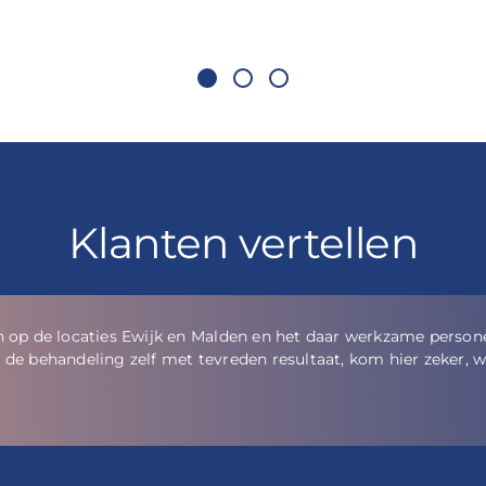
Klanten vertellen
rofessioneel geholpen. Er wordt prima advies gegeven zonder hi