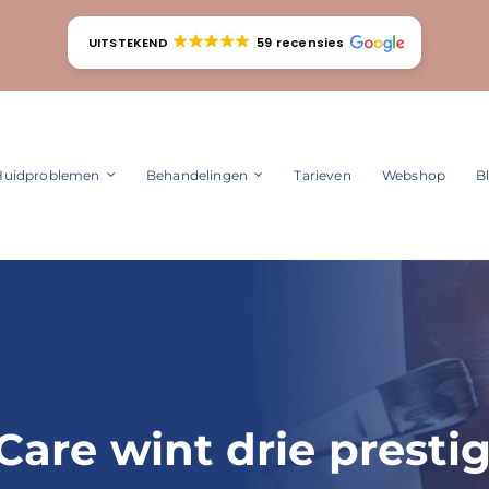
UITSTEKEND
59 recensies
Huidproblemen
Behandelingen
Tarieven
Webshop
B
Care wint drie presti