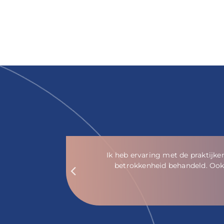
en
Je wordt vriendelijk en p