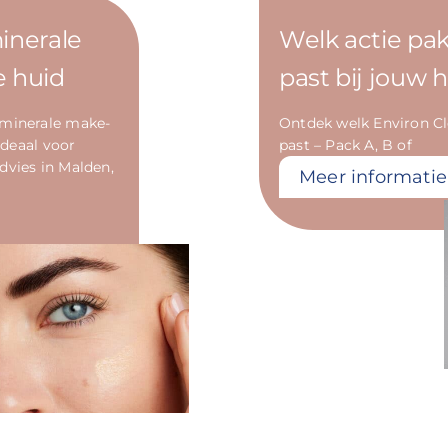
inerale
Welk actie pa
e huid
past bij jouw 
 minerale make-
Ontdek welk Environ Cl
ideaal voor
past – Pack A, B of
dvies in Malden,
Meer informatie