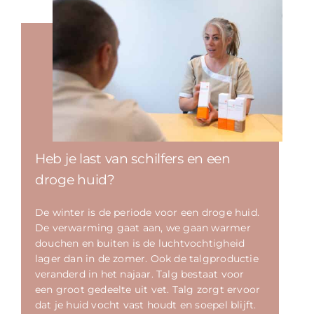
Heb je last van schilfers en een
droge huid?
De winter is de periode voor een droge huid.
De verwarming gaat aan, we gaan warmer
douchen en buiten is de luchtvochtigheid
lager dan in de zomer. Ook de talgproductie
veranderd in het najaar. Talg bestaat voor
een groot gedeelte uit vet. Talg zorgt ervoor
dat je huid vocht vast houdt en soepel blijft.