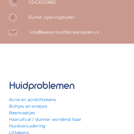
0243030880
Ruime openingstijden
info@laserenhuidkliniekmalden.nl
Huidproblemen
Acné en acnélittekens
Bultjes en wratjes
Beenvaatjes
Haaruitval / dunner wordend haar
Huidveroudering
Littekens