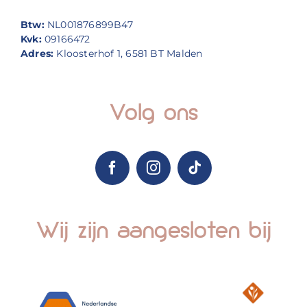
Btw:
NL001876899B47
Kvk:
09166472
Adres:
Kloosterhof 1, 6581 BT Malden
Volg ons
Wij zijn aangesloten bij