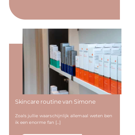
Skincare routine van Simone
Zoals jullie waarschijnlijk allemaal weten ben
ik een enorme fan [...]