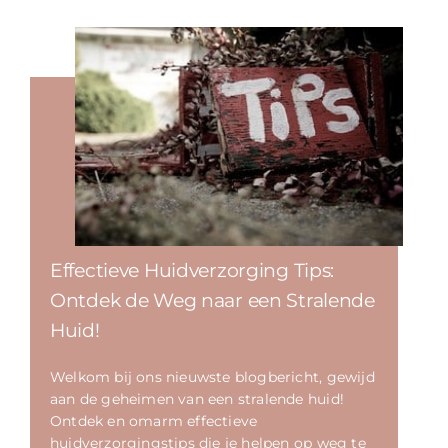
Effectieve Huidverzorging Tips:
Ontdek de Weg naar een Stralende
Huid!
Welkom bij ons nieuwste blogbericht, gewijd
aan de geheimen van een stralende huid!
Ontdek en omarm effectieve
huidverzorgingstips die je helpen op weg te