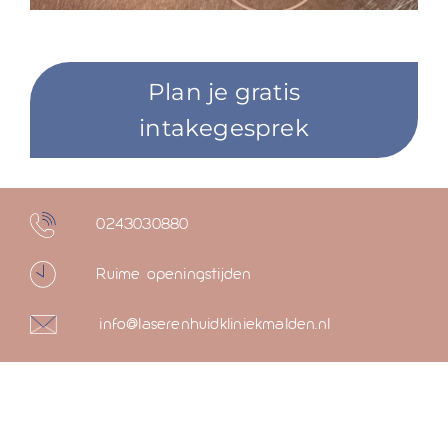
Plan je gratis
intakegesprek
0243030880
Ruime openingstijden
info@laserenhuidkliniekmalden.nl