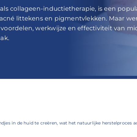
ls collageen-inductietherapie, is een popu
tjes, acné littekens en pigmentvlekken. Maar w
oordelen, werkwijze en effectiviteit van m
ak.
es in de huid te creëren, wat het natuurlijke herstelproces ac