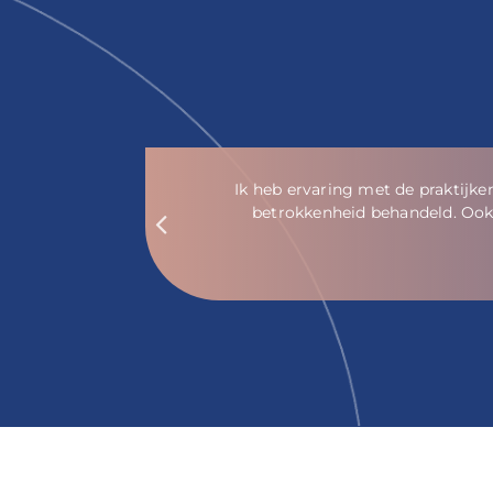
en
Je wordt vriendelijk en p