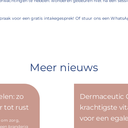
 verwachtingen te hebben: wonderen gebeuren niet na één sessi
praak voor een gratis intakegesprek! Of stuur ons een WhatsA
Meer nieuws
len: zo
Dermaceutic 
 tot rust
krachtigste v
voor een egale
 om zorg,
 een branderig