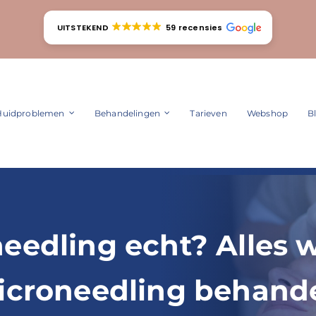
UITSTEKEND
59 recensies
Huidproblemen
Behandelingen
Tarieven
Webshop
B
eedling echt? Alles w
icroneedling behand