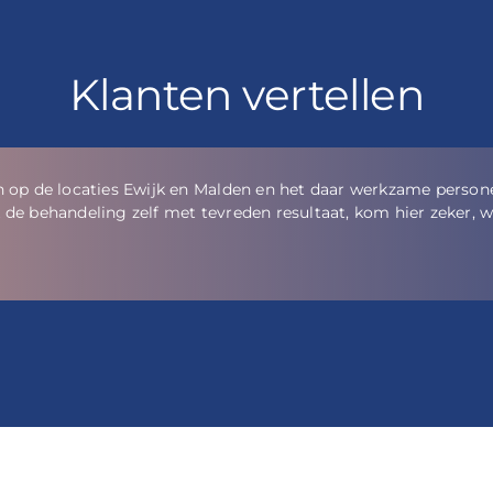
Klanten vertellen
rofessioneel geholpen. Er wordt prima advies gegeven zonder hi