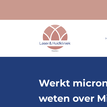
Ga
naar
inhoud
Werkt micron
weten over M