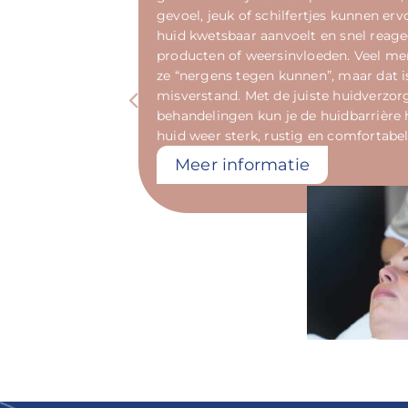
gevoel, jeuk of schilfertjes kunnen erv
huid kwetsbaar aanvoelt en snel reage
producten of weersinvloeden. Veel m
ze “nergens tegen kunnen”, maar dat i
misverstand. Met de juiste huidverzor
behandelingen kun je de huidbarrière h
huid weer sterk, rustig en comfortabe
Meer informatie