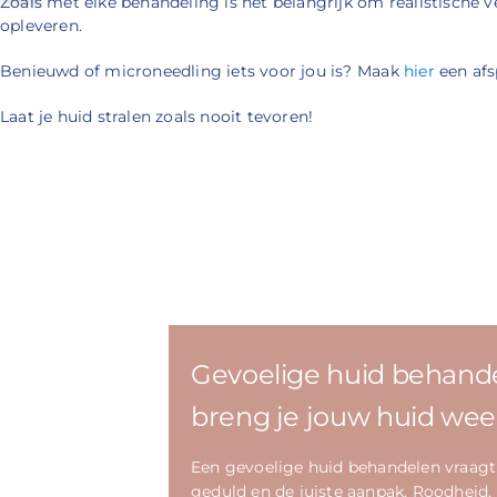
Zoals met elke behandeling is het belangrijk om realistische
opleveren.
Benieuwd of microneedling iets voor jou is? Maak
hier
een afs
Laat je huid stralen zoals nooit tevoren!
Gevoelige huid behande
breng je jouw huid weer
Een gevoelige huid behandelen vraagt
geduld en de juiste aanpak. Roodheid,