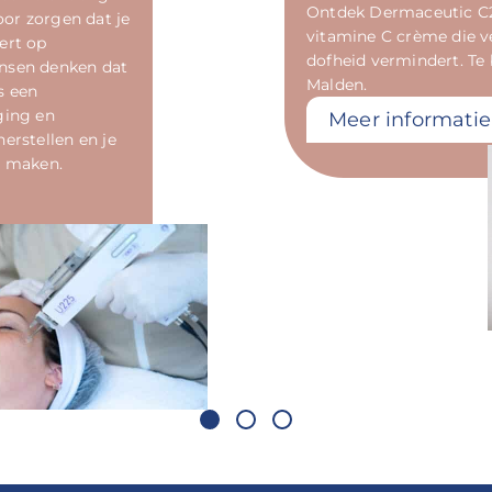
Ontdek Dermaceutic C2
oor zorgen dat je
vitamine C crème die v
ert op
dofheid vermindert. Te b
ensen denken dat
Malden.
s een
ging en
Meer informatie
erstellen en je
l maken.