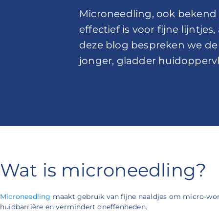
Microneedling, ook bekend a
effectief is voor fijne lijn
deze blog bespreken we de v
jonger, gladder huidoppervl
Wat is microneedling?
Microneedling
maakt gebruik van fijne naaldjes om micro-wondj
huidbarrière en vermindert oneffenheden.