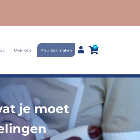
0
Afspraak maken
log
Over ons
at je moet
elingen