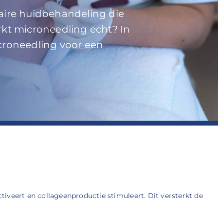
laire huidbehandeling die
erkt microneedling echt? In
icroneedling voor een
tiveert en collageenproductie stimuleert. Dit versterkt de