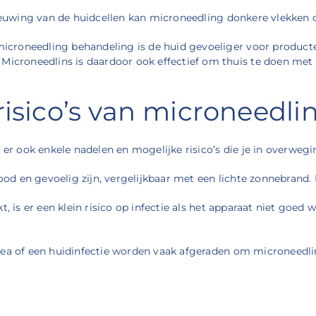
euwing van de huidcellen kan microneedling donkere vlekken
icroneedling behandeling is de huid gevoeliger voor product
croneedlins is daardoor ook effectief om thuis te doen met
risico’s van microneedl
n er ook enkele nadelen en mogelijke risico’s die je in overwe
rood en gevoelig zijn, vergelijkbaar met een lichte zonnebrand.
, is er een klein risico op infectie als het apparaat niet goed 
acea of een huidinfectie worden vaak afgeraden om microneed