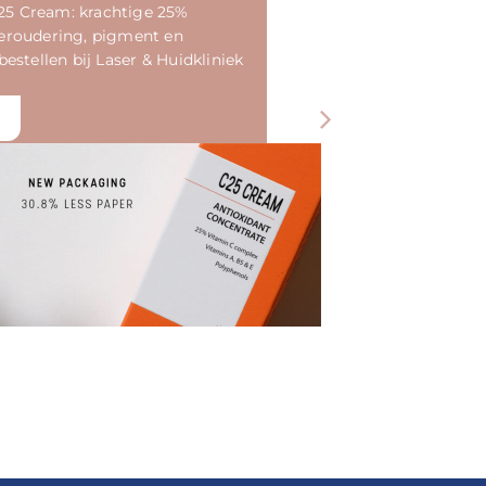
5 Cream: krachtige 25%
behandel
eroudering, pigment en
zonnesc
estellen bij Laser & Huidkliniek
Meer