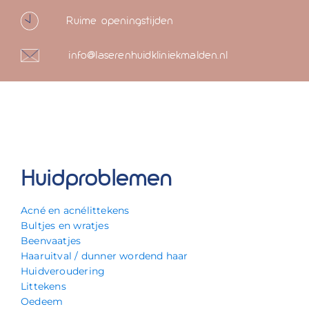
Ruime openingstijden
info@laserenhuidkliniekmalden.nl
Huidproblemen
Acné en acnélittekens
Bultjes en wratjes
Beenvaatjes
Haaruitval / dunner wordend haar
Huidveroudering
Littekens
Oedeem