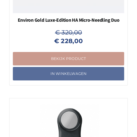
Environ Gold Luxe-Edition HA Micro-Needling Duo
€
320,00
Oorspronkelijke
Huidige
€
228,00
prijs
prijs
was:
is:
BEKIJK PRODUCT
€ 320,00.
€ 228,00.
IN WINKELWAGEN