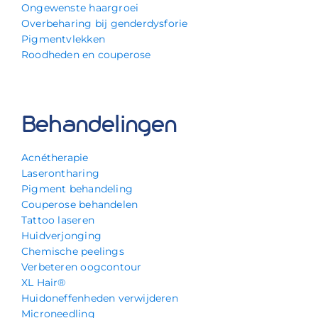
Ongewenste haargroei
Overbeharing bij genderdysforie
Pigmentvlekken
Roodheden en couperose
Behandelingen
Acnétherapie
Laserontharing
Pigment behandeling
Couperose behandelen
Tattoo laseren
Huidverjonging
Chemische peelings
Verbeteren oogcontour
XL Hair®
Huidoneffenheden verwijderen
Microneedling