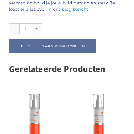
verzorging houd je jouw huid gezond en sterk. Je
leest er alles over in ons
blog bericht.
Environ
Skin
Essentia
TOEVOEGEN AAN WINKELWAGEN
Hydrating
Clay
Masque
Gerelateerde Producten
aantal