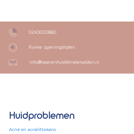
0243030880
Ruime openingstijden
info@laserenhuidkliniekmalden.nl
Huidproblemen
Acné en acnélittekens