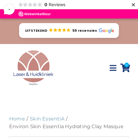
×
0
Reviews
-
Ga
naar
UITSTEKEND
59 recensies
inhoud
0
Toggle
Naviga
Huidproblemen
Behandelingen
Home
Skin EssentiA
Tarieven
Environ Skin Essentia Hydrating Clay Masque
Webshop