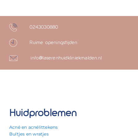
0243030880
Ruime openingstijden
info@laserenhuidkliniekmalden.nl
Huidproblemen
Acné en acnélittekens
Bultjes en wratjes