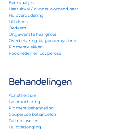
Beenvaatjes
Haaruitval / dunner wordend haar
Huidveroudering
Littekens
Oedeem
Ongewenste haargroei
Overbeharing bij genderdysforie
Pigmentvlekken
Roodheden en couperose
Behandelingen
Acnétherapie
Laserontharing
Pigment behandeling
Couperose behandelen
Tattoo laseren
Huidverjonging