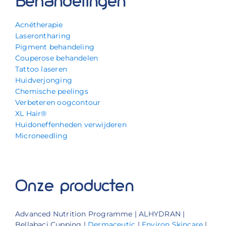
Behandelingen
Acnétherapie
Laserontharing
Pigment behandeling
Couperose behandelen
Tattoo laseren
Huidverjonging
Chemische peelings
Verbeteren oogcontour
XL Hair®
Huidoneffenheden verwijderen
Microneedling
Onze producten
Advanced Nutrition Programme | ALHYDRAN |
Bellabaci Cupping |
Dermaceutic
|
Environ Skincare
|