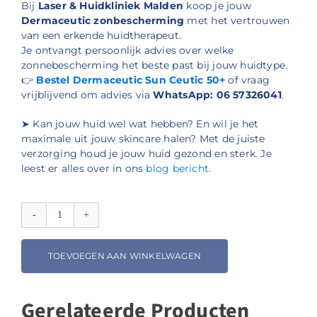
Bij
Laser & Huidkliniek Malden
koop je jouw
Dermaceutic zonbescherming
met het vertrouwen
van een erkende huidtherapeut.
Je ontvangt persoonlijk advies over welke
zonnebescherming het beste past bij jouw huidtype.
👉
Bestel Dermaceutic Sun Ceutic 50+
of vraag
vrijblijvend om advies via
WhatsApp: 06 57326041
.
➤ Kan jouw huid wel wat hebben? En wil je het
maximale uit jouw skincare halen? Met de juiste
verzorging houd je jouw huid gezond en sterk. Je
leest er alles over in ons
blog bericht.
Dermaceutic
Sun
Ceutic
TOEVOEGEN AAN WINKELWAGEN
50+
aantal
Gerelateerde Producten