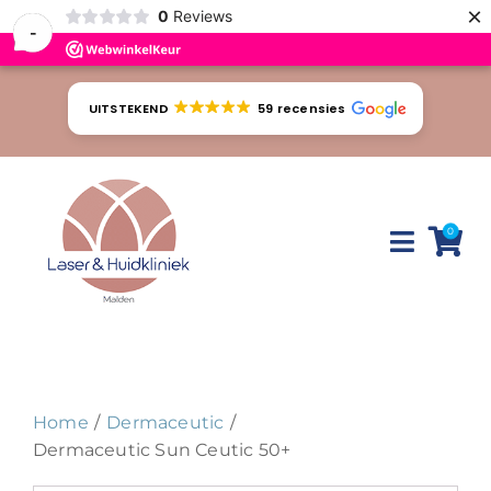
×
0
Reviews
-
Ga
naar
UITSTEKEND
59 recensies
inhoud
0
Toggle
Naviga
Huidproblemen
Behandelingen
Home
Dermaceutic
Tarieven
Dermaceutic Sun Ceutic 50+
Webshop