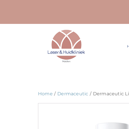
Ga
naar
inhoud
Home
Dermaceutic
Dermaceutic Li