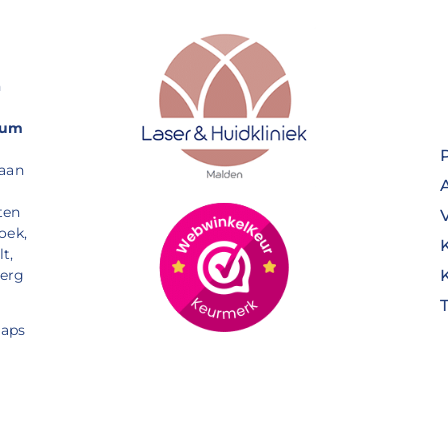
n
rum
 aan
ten
oek,
t,
Berg
aps