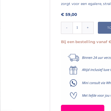
zorgt voor een egalere, stral
€
59,00
T
Dermaceutic
Light
Ceutic
Bij een bestelling vanaf
aantal