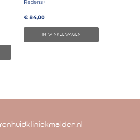
Redens+
€
84,00
IN WINKELWAGEN
renhuidkliniekmalden.nl