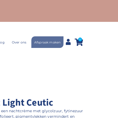
0
Afspraak maken
log
Over ons
 Light Ceutic
s een nachtcrème met glycolzuur, fytinezuur
xfolieert, pigmentvlekken vermindert en