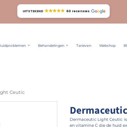
UITSTEKEND
60 recensies
Huidproblemen
Behandelingen
Tarieven
Webshop
B
ght Ceutic
Dermaceutic
Dermaceutic Light Ceutic i
en vitamine C die de huid e