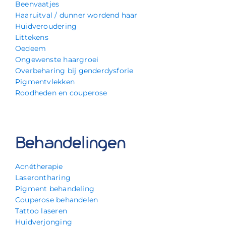
Beenvaatjes
Haaruitval / dunner wordend haar
Huidveroudering
Littekens
Oedeem
Ongewenste haargroei
Overbeharing bij genderdysforie
Pigmentvlekken
Roodheden en couperose
Behandelingen
Acnétherapie
Laserontharing
Pigment behandeling
Couperose behandelen
Tattoo laseren
Huidverjonging