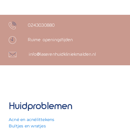
0243030880
Ruime openingstijden
info@laserenhuidkliniekmalden.nl
Huidproblemen
Acné en acnélittekens
Bultjes en wratjes