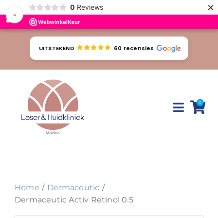
×
0
Reviews
-
Ga
naar
UITSTEKEND
60 recensies
inhoud
0
Toggle
Naviga
Huidproblemen
Behandelingen
Home
Dermaceutic
Tarieven
Dermaceutic Activ Retinol 0.5
Webshop