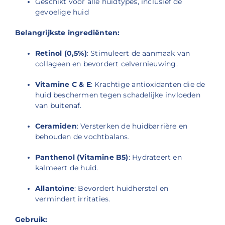
Geschikt voor alle huidtypes, inclusief de
gevoelige huid
Belangrijkste ingrediënten:
Retinol (0,5%)
:
Stimuleert de aanmaak van
collageen en bevordert celvernieuwing.
Vitamine C & E
:
Krachtige antioxidanten die de
huid beschermen tegen schadelijke invloeden
van buitenaf.
Ceramiden
:
Versterken de huidbarrière en
behouden de vochtbalans.
Panthenol (Vitamine B5)
:
Hydrateert en
kalmeert de huid.
Allantoïne
:
Bevordert huidherstel en
vermindert irritaties.
Gebruik: