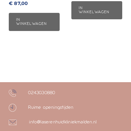
€
87,00
IN
WINKELWAGEN
IN
WINKELWAGEN
0243030880
Ruime openingstijden
info@laserenhuidkliniekmalden.nl