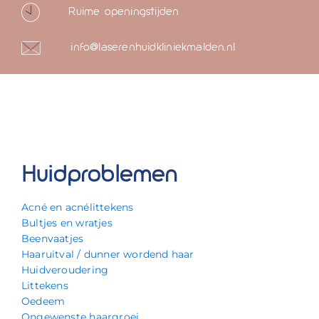
Ruime openingstijden
info@laserenhuidkliniekmalden.nl
Huidproblemen
Acné en acnélittekens
Bultjes en wratjes
Beenvaatjes
Haaruitval / dunner wordend haar
Huidveroudering
Littekens
Oedeem
Ongewenste haargroei