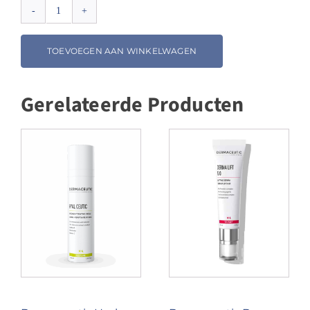
Benebellum®
Lumina
Vit-
TOEVOEGEN AAN WINKELWAGEN
C
18%
aantal
Gerelateerde Producten