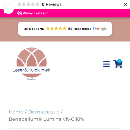
×
0
Reviews
-
Ga
naar
UITSTEKEND
59 recensies
inhoud
0
Toggle
Naviga
Huidproblemen
Behandelingen
Home
Dermaceutic
Tarieven
Benebellum® Lumina Vit-C 18%
Webshop