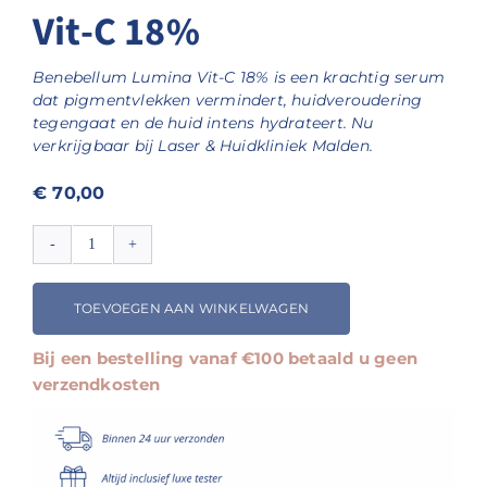
Vit-C 18%
Benebellum Lumina Vit-C 18% is een krachtig serum
dat pigmentvlekken vermindert, huidveroudering
tegengaat en de huid intens hydrateert. Nu
verkrijgbaar bij Laser & Huidkliniek Malden.
€
70,00
Benebellum®
Lumina
Vit-
TOEVOEGEN AAN WINKELWAGEN
C
18%
Bij een bestelling vanaf €100 betaald u geen
aantal
verzendkosten