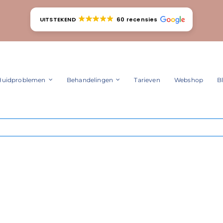
UITSTEKEND
60 recensies
Huidproblemen
Behandelingen
Tarieven
Webshop
B