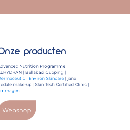
Onze producten
Advanced Nutrition Programme |
LHYDRAN | Bellabaci Cupping |
Dermaceutic
|
Environ Skincare
| jane
redale make-up | Skin Tech Certified Clinic |
Emmagen
Webshop