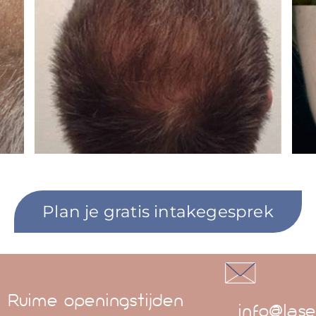
Plan je gratis intakegesprek
Ruime openingstijden
info@lase