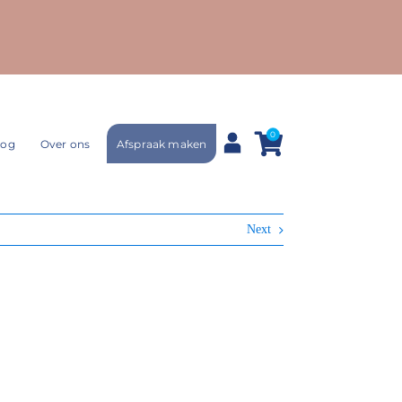
0
Afspraak maken
log
Over ons
Next