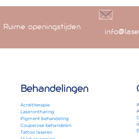
Ruime openingstijden
info@lase
Behandelingen
Acnétherapie
A
Laserontharing
Pigment behandeling
i
Couperose behandelen
Tattoo laseren
Huidverjonging