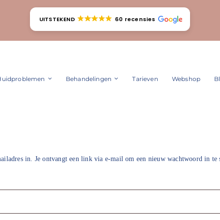
UITSTEKEND
60 recensies
Huidproblemen
Behandelingen
Tarieven
Webshop
B
ladres in. Je ontvangt een link via e-mail om een nieuw wachtwoord in te s