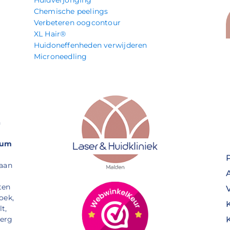
Chemische peelings
Verbeteren oogcontour
XL Hair®
Huidoneffenheden verwijderen
Microneedling
n
rum
 aan
ten
oek,
t,
Berg