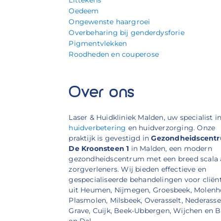
Oedeem
Ongewenste haargroei
Overbeharing bij genderdysforie
Pigmentvlekken
Roodheden en couperose
Over ons
Laser & Huidkliniek Malden, uw specialist i
huidverbetering
en huidverzorging. Onze
praktijk is gevestigd in
Gezondheidscent
De Kroonsteen 1
in Malden, een modern
gezondheidscentrum met een breed scala
zorgverleners. Wij bieden effectieve en
gespecialiseerde behandelingen voor cliën
uit Heumen, Nijmegen, Groesbeek, Molenh
Plasmolen, Milsbeek, Overasselt, Nederassel
Grave, Cuijk, Beek-Ubbergen, Wijchen en 
en Dal.