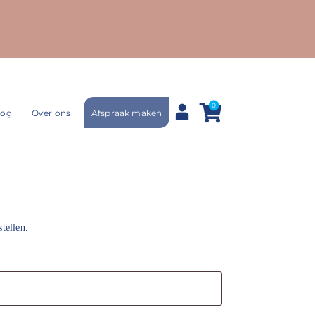
0
Afspraak maken
log
Over ons
tellen.