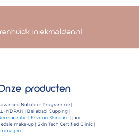
renhuidkliniekmalden.nl
Onze producten
Advanced Nutrition Programme |
LHYDRAN | Bellabaci Cupping |
Dermaceutic
|
Environ Skincare
| jane
redale make-up | Skin Tech Certified Clinic |
Emmagen