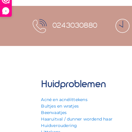
-
0243030880
Huidproblemen
Acné en acnélittekens
Bultjes en wratjes
Beenvaatjes
Haaruitval / dunner wordend haar
Huidveroudering
Littekens