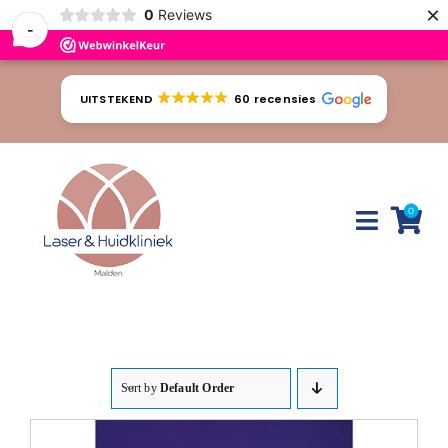
×
0
Reviews
-
Ga
naar
UITSTEKEND
60 recensies
inhoud
0
Toggle
Naviga
Huidproblemen
Behandelingen
Sort by
Default Order
Tarieven
Webshop