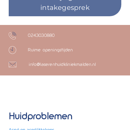
intakegesprek
0243030880
Ruime openingstijden
info@laserenhuidkliniekmalden.nl
Huidproblemen
Acné en acnélittekens