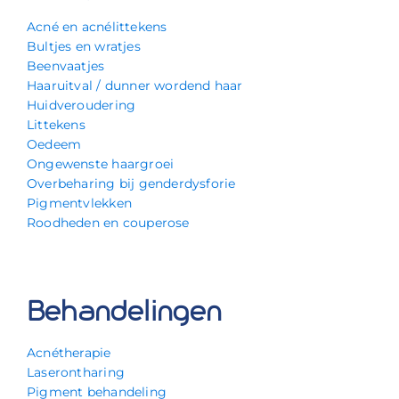
Acné en acnélittekens
Bultjes en wratjes
Beenvaatjes
Haaruitval / dunner wordend haar
Huidveroudering
Littekens
Oedeem
Ongewenste haargroei
Overbeharing bij genderdysforie
Pigmentvlekken
Roodheden en couperose
Behandelingen
Acnétherapie
Laserontharing
Pigment behandeling