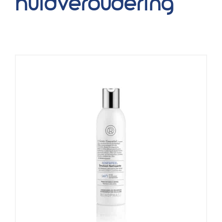
huidveroudering
Blog
Over ons
Mijn account
Afspraak maken