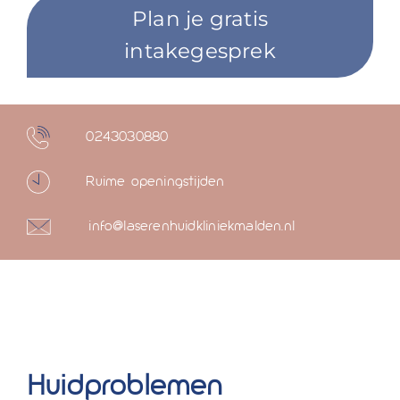
Plan je gratis
intakegesprek
0243030880
Ruime openingstijden
info@laserenhuidkliniekmalden.nl
Huidproblemen