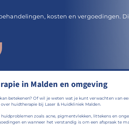
r behandelingen, kosten en vergoedingen. Dir
erapie in Malden en omgeving
ou kan betekenen? Of wil je weten wat je kunt verwachten van 
er huidtherapie bij Laser & Huidkliniek Malden.
huidproblemen zoals acne, pigmentvlekken, littekens en ongew
goedingen en wanneer het verstandig is om een afspraak te m