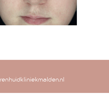
renhuidkliniekmalden.nl