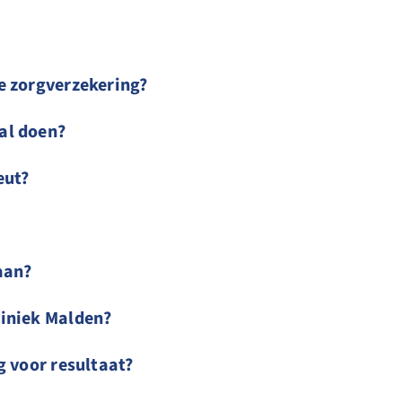
e zorgverzekering?
al doen?
eut?
aan?
iniek Malden?
g voor resultaat?