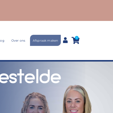
0
Afspraak maken
log
Over ons
estelde