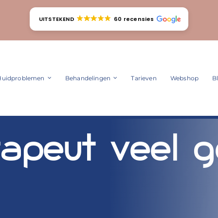
UITSTEKEND
60 recensies
Huidproblemen
Behandelingen
Tarieven
Webshop
B
rapeut veel g