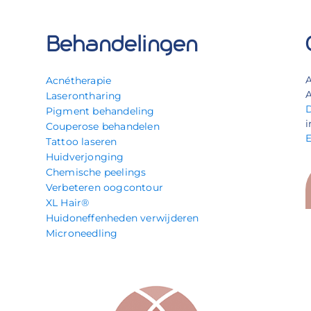
Behandelingen
Acnétherapie
A
Laserontharing
Pigment behandeling
i
Couperose behandelen
Tattoo laseren
Huidverjonging
Chemische peelings
Verbeteren oogcontour
XL Hair®
Huidoneffenheden verwijderen
Microneedling