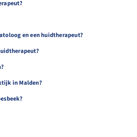
herapeut?
matoloog en een huidtherapeut?
huidtherapeut?
n?
aktijk in Malden?
roesbeek?