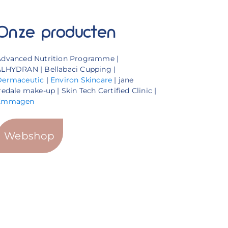
Onze producten
Advanced Nutrition Programme |
LHYDRAN | Bellabaci Cupping |
Dermaceutic
|
Environ Skincare
| jane
redale make-up | Skin Tech Certified Clinic |
Emmagen
Webshop