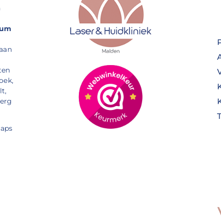
n
rum
 aan
ten
oek,
t,
Berg
aps