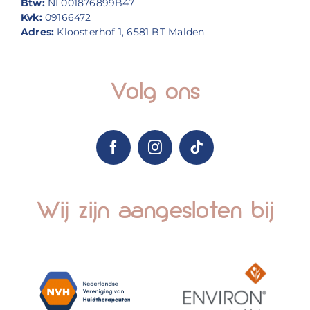
Btw:
NL001876899B47
Kvk:
09166472
Adres:
Kloosterhof 1, 6581 BT Malden
Volg ons
Wij zijn aangesloten bij