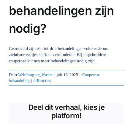
behandelingen zijn
Blog
nodig?
Over ons
Mijn account
Gemiddeld zijn één tot drie behandelingen voldoende om
Afspraak maken
zichtbare vaatjes sterk te verminderen. Bij uitgebreidere
couperose kunnen meer behandelingen nodig zijn.
Door
Webdesigner_Wasim
|
juli 16, 2025
|
Couperose
behandeling
|
0 Reacties
Deel dit verhaal, kies je
platform!