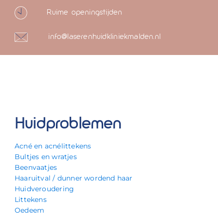
Ruime openingstijden
info@laserenhuidkliniekmalden.nl
Huidproblemen
Acné en acnélittekens
Bultjes en wratjes
Beenvaatjes
Haaruitval / dunner wordend haar
Huidveroudering
Littekens
Oedeem