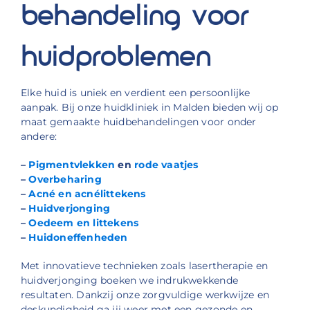
behandeling voor
huidproblemen
Elke huid is uniek en verdient een persoonlijke
aanpak. Bij onze huidkliniek in Malden bieden wij op
maat gemaakte huidbehandelingen voor onder
andere:
–
Pigmentvlekken
en
rode vaatjes
–
Overbeharing
–
Acné en acnélittekens
–
Huidverjonging
–
Oedeem en littekens
–
Huidoneffenheden
Met innovatieve technieken zoals lasertherapie en
huidverjonging boeken we indrukwekkende
resultaten. Dankzij onze zorgvuldige werkwijze en
deskundigheid ga jij weer met een gezonde en