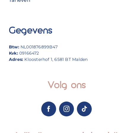
Tarieven
Gegevens
Btw:
NL001876899B47
Kvk:
09166472
Adres:
Kloosterhof 1, 6581 BT Malden
Volg ons