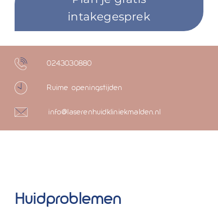
intakegesprek
0243030880
Ruime openingstijden
info@laserenhuidkliniekmalden.nl
Huidproblemen