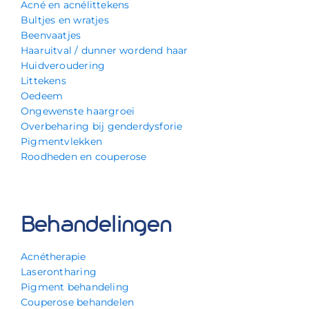
Acné en acnélittekens
Bultjes en wratjes
Beenvaatjes
Haaruitval / dunner wordend haar
Huidveroudering
Littekens
Oedeem
Ongewenste haargroei
Overbeharing bij genderdysforie
Pigmentvlekken
Roodheden en couperose
Behandelingen
Acnétherapie
Laserontharing
Pigment behandeling
Couperose behandelen