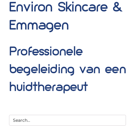
Environ Skincare &
Blog
Emmagen
Over ons
Mijn account
Professionele
Afspraak maken
begeleiding van een
huidtherapeut
Zoeken
naar: