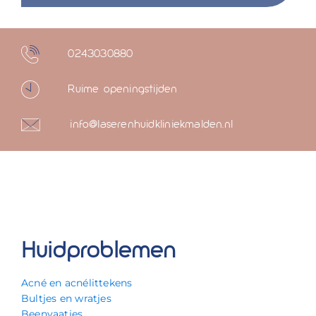
0243030880
Ruime openingstijden
info@laserenhuidkliniekmalden.nl
Huidproblemen
Acné en acnélittekens
Bultjes en wratjes
Beenvaatjes