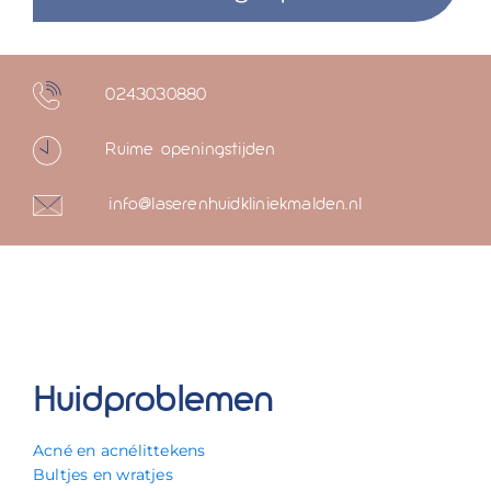
0243030880
Ruime openingstijden
info@laserenhuidkliniekmalden.nl
Huidproblemen
Acné en acnélittekens
Bultjes en wratjes