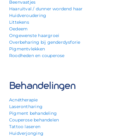
Beenvaatjes
Haaruitval / dunner wordend haar
Huidveroudering
Littekens
Oedeem
Ongewenste haargroei
Overbeharing bij genderdysforie
Pigmentvlekken
Roodheden en couperose
Behandelingen
Acnétherapie
Laserontharing
Pigment behandeling
Couperose behandelen
Tattoo laseren
Huidverjonging