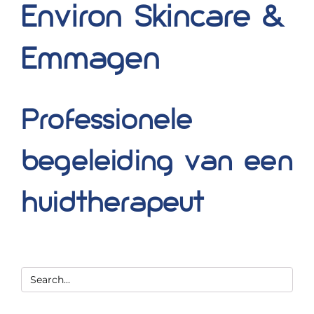
Environ Skincare &
Blog
Emmagen
Over ons
Mijn account
Professionele
Afspraak maken
begeleiding van een
huidtherapeut
Zoeken
naar: