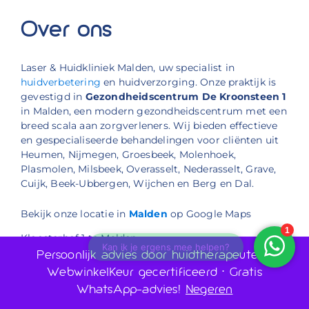
Over ons
Laser & Huidkliniek Malden, uw specialist in
huidverbetering
en huidverzorging. Onze praktijk is
gevestigd in
Gezondheidscentrum De Kroonsteen 1
in Malden, een modern gezondheidscentrum met een
breed scala aan zorgverleners. Wij bieden effectieve
en gespecialiseerde behandelingen voor cliënten uit
Heumen, Nijmegen, Groesbeek, Molenhoek,
Plasmolen, Milsbeek, Overasselt, Nederasselt, Grave,
Cuijk, Beek-Ubbergen, Wijchen en Berg en Dal.
Bekijk onze locatie in
Malden
op Google Maps
Kloosterhof 1 te Malden
Telefoon: 024 30 30 880
Persoonlijk advies door huidtherapeuten •
E-mail: info@laserenhuidkliniekmalden.nl
WebwinkelKeur gecertificeerd • Gratis
WhatsApp-advies!
Negeren