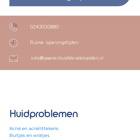
0243030880
Ruime openingstijden
info@laserenhuidkliniekmalden.nl
Huidproblemen
Acné en acnélittekens
Bultjes en wratjes