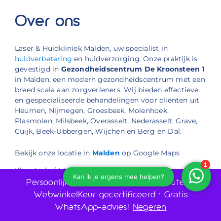
Over ons
Laser & Huidkliniek Malden, uw specialist in
huidverbetering
en huidverzorging. Onze praktijk is
gevestigd in
Gezondheidscentrum De Kroonsteen 1
in Malden, een modern gezondheidscentrum met een
breed scala aan zorgverleners. Wij bieden effectieve
en gespecialiseerde behandelingen voor cliënten uit
Heumen, Nijmegen, Groesbeek, Molenhoek,
Plasmolen, Milsbeek, Overasselt, Nederasselt, Grave,
Cuijk, Beek-Ubbergen, Wijchen en Berg en Dal.
Bekijk onze locatie in
Malden
op Google Maps
Kloosterhof 1 te Malden
Telefoon: 024 30 30 880
Persoonlijk advies door huidtherapeuten •
E-mail: info@laserenhuidkliniekmalden.nl
WebwinkelKeur gecertificeerd • Gratis
WhatsApp-advies!
Negeren