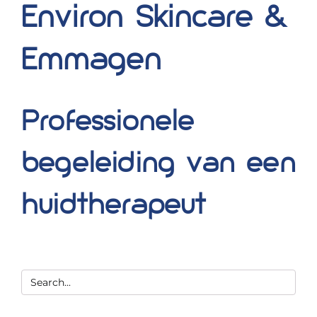
Environ Skincare &
Blog
Emmagen
Over ons
Mijn account
Professionele
Afspraak maken
begeleiding van een
huidtherapeut
Zoeken
naar: