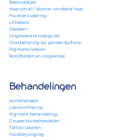
Beenvaatjes
Haaruitval / dunner wordend haar
Huidveroudering
Littekens
Oedeem
Ongewenste haargroei
Overbeharing bij genderdysforie
Pigmentvlekken
Roodheden en couperose
Behandelingen
Acnétherapie
Laserontharing
Pigment behandeling
Couperose behandelen
Tattoo laseren
Huidverjonging