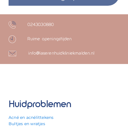
0243030880
Ruime openingstijden
info@laserenhuidkliniekmalden.nl
Huidproblemen
Acné en acnélittekens
Bultjes en wratjes