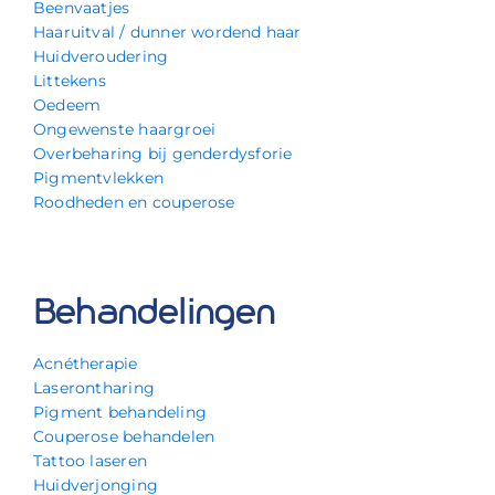
Beenvaatjes
Haaruitval / dunner wordend haar
Huidveroudering
Littekens
Oedeem
Ongewenste haargroei
Overbeharing bij genderdysforie
Pigmentvlekken
Roodheden en couperose
Behandelingen
Acnétherapie
Laserontharing
Pigment behandeling
Couperose behandelen
Tattoo laseren
Huidverjonging