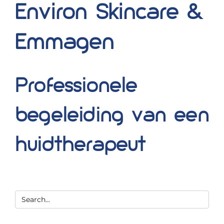
Environ Skincare &
Blog
Emmagen
Over ons
Mijn account
Professionele
Afspraak maken
begeleiding van een
huidtherapeut
Zoeken
naar: