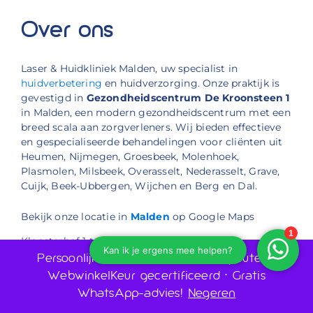
Over ons
Laser & Huidkliniek Malden, uw specialist in
huidverbetering
en huidverzorging. Onze praktijk is
gevestigd in
Gezondheidscentrum De Kroonsteen 1
in Malden, een modern gezondheidscentrum met een
breed scala aan zorgverleners. Wij bieden effectieve
en gespecialiseerde behandelingen voor cliënten uit
Heumen, Nijmegen, Groesbeek, Molenhoek,
Plasmolen, Milsbeek, Overasselt, Nederasselt, Grave,
Cuijk, Beek-Ubbergen, Wijchen en Berg en Dal.
Bekijk onze locatie in
Malden
op Google Maps
Kloosterhof 1 te Malden
Telefoon: 024 30 30 880
Persoonlijk advies door huidtherapeuten •
E-mail: info@laserenhuidkliniekmalden.nl
WebwinkelKeur gecertificeerd • Gratis
WhatsApp-advies!
Negeren