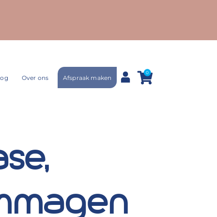
0
Afspraak maken
log
Over ons
se,
Emmagen