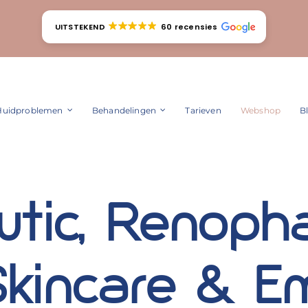
UITSTEKEND
60 recensies
Huidproblemen
Behandelingen
Tarieven
Webshop
B
tic, Renopha
 Skincare & 