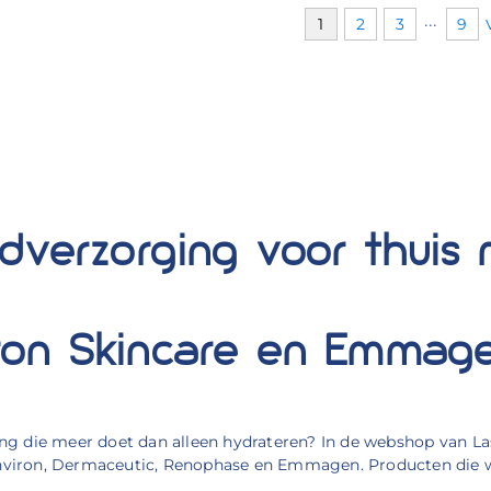
1
2
3
···
9
idverzorging voor thuis
ron Skincare en Emmag
ing die meer doet dan alleen hydrateren? In de webshop van La
nviron, Dermaceutic, Renophase en Emmagen. Producten die wij