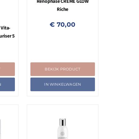
Renophase CRÈME GLOW
Riche
€
70,00
 Vita-
riser 5
T
BEKIJK PRODUCT
N
IN WINKELWAGEN