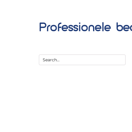
Professionele be
Zoeken
naar: