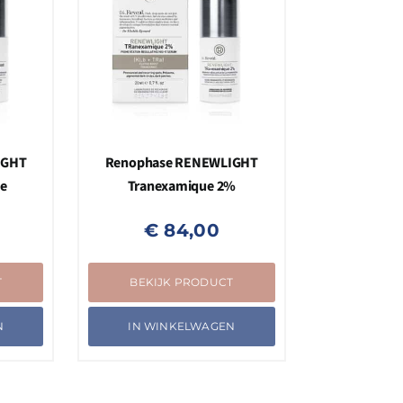
IGHT
Renophase RENEWLIGHT
e
Tranexamique 2%
€
84,00
T
BEKIJK PRODUCT
N
IN WINKELWAGEN