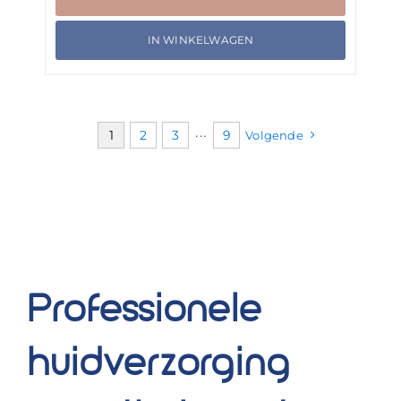
IN WINKELWAGEN
1
2
3
···
9
Volgende
Professionele
huidverzorging