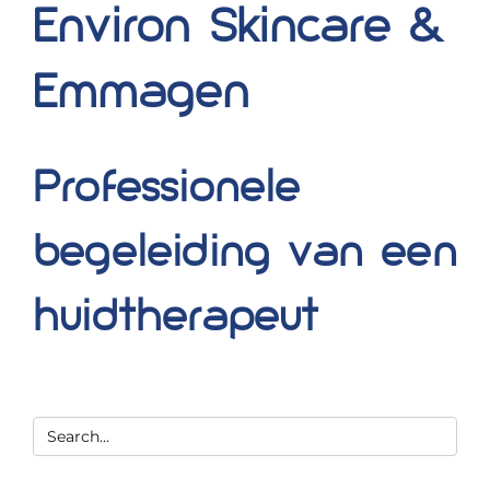
Environ Skincare &
Blog
Emmagen
Over ons
Mijn account
Professionele
Afspraak maken
begeleiding van een
huidtherapeut
Zoeken
naar: