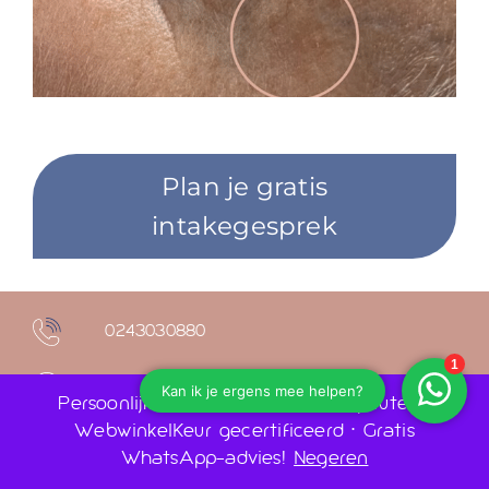
Plan je gratis
intakegesprek
0243030880
Ruime openingstijden
Persoonlijk advies door huidtherapeuten •
WebwinkelKeur gecertificeerd • Gratis
info@laserenhuidkliniekmalden.nl
WhatsApp-advies!
Negeren