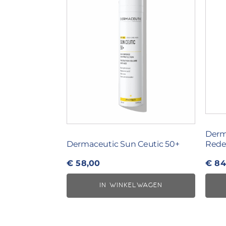
Derm
Dermaceutic Sun Ceutic 50+
Rede
€
58,00
€
84
IN WINKELWAGEN