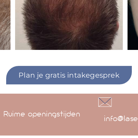
Plan je gratis intakegesprek
Ruime openingstijden
info@lase