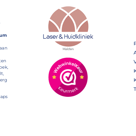
n
rum
 aan
ten
oek,
t,
Berg
aps