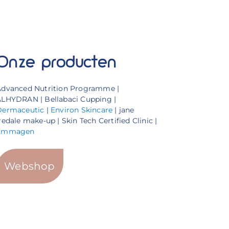
Onze producten
Advanced Nutrition Programme |
LHYDRAN | Bellabaci Cupping |
Dermaceutic
|
Environ Skincare
| jane
redale make-up | Skin Tech Certified Clinic |
Emmagen
Webshop