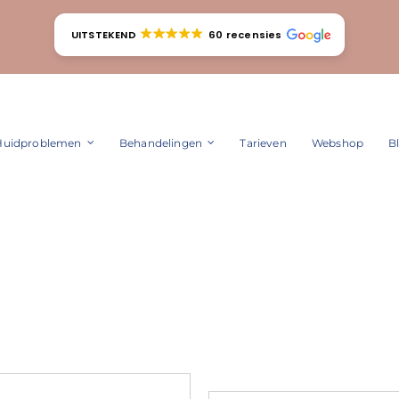
UITSTEKEND
60 recensies
Huidproblemen
Behandelingen
Tarieven
Webshop
B