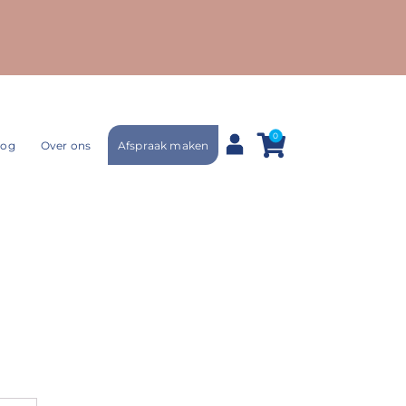
0
Afspraak maken
log
Over ons